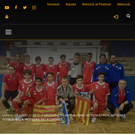
Intranet
Ayuda
Atenció al Federat
Valencià
LUNES, 15 MAYO 2017
/
PUBLICADO EN
ACTUALIDAD
,
NOTICIAS FFCV
,
NOTICIAS
FÚTBOL SALA
,
NOTICIAS SELECCIONES