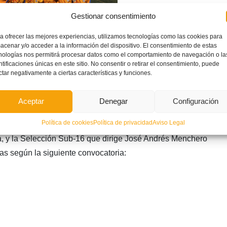
Gestionar consentimiento
a ofrecer las mejores experiencias, utilizamos tecnologías como las cookies para
acenar y/o acceder a la información del dispositivo. El consentimiento de estas
nologías nos permitirá procesar datos como el comportamiento de navegación o la
ntificaciones únicas en este sitio. No consentir o retirar el consentimiento, puede
 Federación de Fútbol de la Comunidad Valenciana ha
ctar negativamente a ciertas características y funciones.
ado autonómico femenino en categoría Cadete disputará la
mistoso contra el Valencia Féminas CF ‘B’ de la Segunda
Aceptar
Denegar
Configuración
ograma específico de preparación para la Fase Final del
Política de cookies
Política de privacidad
Aviso Legal
, día 30 de mayo, a las 18:30 horas sobre el césped del
a, y la Selección Sub-16 que dirige José Andrés Menchero
as según la siguiente convocatoria: