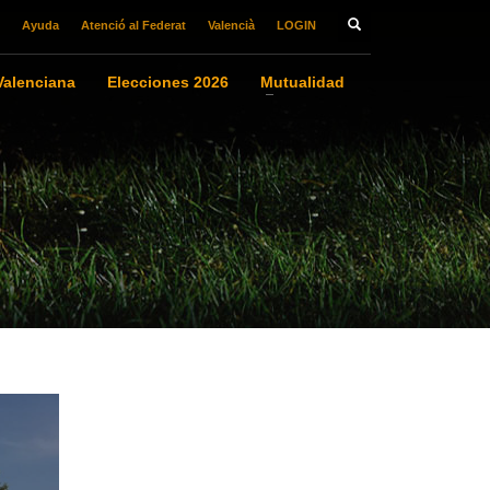
Ayuda
Atenció al Federat
Valencià
LOGIN
alenciana
Elecciones 2026
Mutualidad