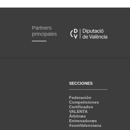
Partners
principales
SECCIONES
Federación
Competiciones
Certificados
VALENTA
Árbitræs
Entrenadoræs
#somValenciana