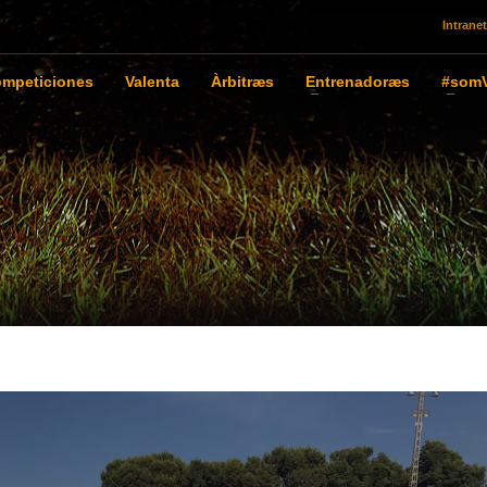
Intranet
mpeticiones
Valenta
Àrbitræs
Entrenadoræs
#somV