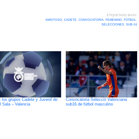
ETIQUETADO BAJO:
AMISTOSO
,
CADETE
,
CONVOCATORIA
,
FEMENINO
,
FÚTBOL
,
SELECCIONES
,
SUB-16
s los grupos Cadete y Juvenil de
Convocatoria Selecció Valenciana
l Sala – Valencia
sub16 de fútbol masculino