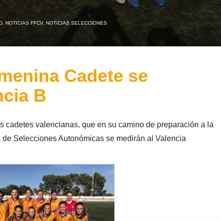
D
,
NOTICIAS FFCV
,
NOTICIAS SELECCIONES
emenina Cadete se
ncia B
as cadetes valencianas, que en su camino de preparación a la
de Selecciones Autonómicas se medirán al Valencia