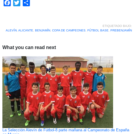
Facebook
Twitter
Compartir
ETIQUETADO BAJO:
ALEVÍN
,
ALICANTE
,
BENJAMÍN
,
COPA DE CAMPEONES
,
FÚTBOL BASE
,
PREBENJAMÍN
What you can read next
La Selección Alevín de Fútbol-8 parte mañana al Campeonato de España