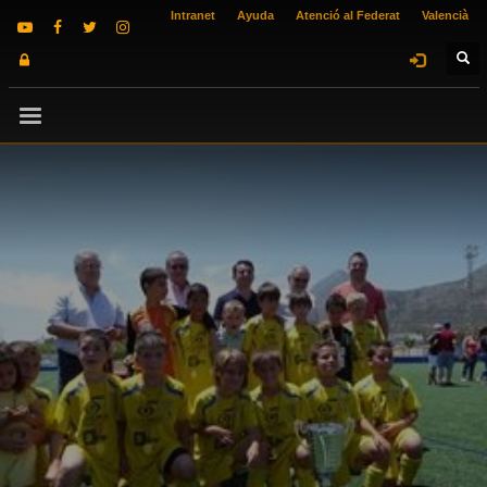
Intranet
Ayuda
Atenció al Federat
Valencià