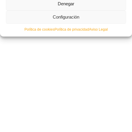
Denegar
Configuración
| FUTSAL | Peñíscola tumba al Barça ‘in extremis’ y se planta en la Final
Four de la Copa del Rey
Política de cookies
Política de privacidad
Aviso Legal