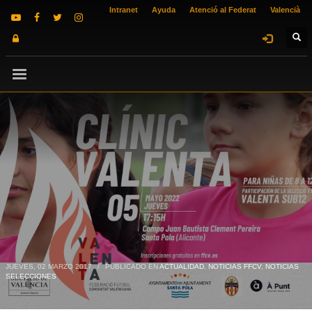
Intranet
Ayuda
Atenció al Federat
Valencià
JUEVES, 02 MARZO 2017
/
PUBLICADO EN
ACTUALIDAD
,
NOTICIAS FFCV
,
NOTICIAS
SELECCIONES