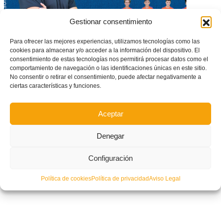
Gestionar consentimiento
Para ofrecer las mejores experiencias, utilizamos tecnologías como las
CONVOCATORIA OFICIAL: Estos son los 14 jugadores convocados para
cookies para almacenar y/o acceder a la información del dispositivo. El
el Campeonato de España masculino sub12 de Madrid
consentimiento de estas tecnologías nos permitirá procesar datos como el
comportamiento de navegación o las identificaciones únicas en este sitio.
No consentir o retirar el consentimiento, puede afectar negativamente a
ciertas características y funciones.
Aceptar
Denegar
Configuración
Política de cookies
Política de privacidad
Aviso Legal