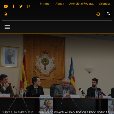
Intranet
Ayuda
Atenció al Federat
Valencià
JUEVES, 26 ENERO 2017
/
PUBLICADO EN
ACTUALIDAD
,
NOTICIAS FFCV
,
NOTICIAS