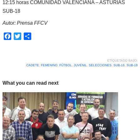
12:15 horas COMUNIDAD VALENCIANA – ASTURIAS
SUB-18
Autor: Prensa FFCV
Facebook
Twitter
Compartir
ETIQUETADO BAJO:
CADETE
,
FEMENINO
,
FÚTBOL
,
JUVENIL
,
SELECCIONES
,
SUB-16
,
SUB-18
What you can read next