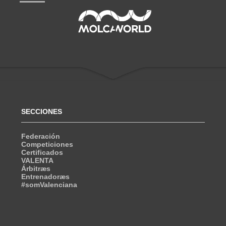
SECCIONES
Federación
Competiciones
Certificados
VALENTA
Árbitræs
Entrenadoræs
#somValenciana