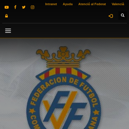
Intranet
Ayuda
Atenció al Federat
Valencià