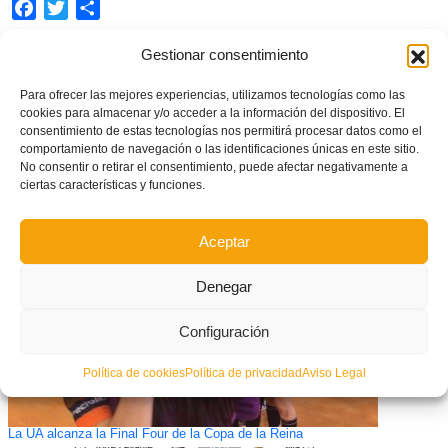
Facebook
Twitter
Compartir
Gestionar consentimiento
ETIQUETADO BAJO:
Para ofrecer las mejores experiencias, utilizamos tecnologías como las
CADETE
,
FÚTBOL
,
JUVENIL
,
SELECCIONES
,
SUB-16
,
SUB-18
cookies para almacenar y/o acceder a la información del dispositivo. El
consentimiento de estas tecnologías nos permitirá procesar datos como el
comportamiento de navegación o las identificaciones únicas en este sitio.
What you can read next
No consentir o retirar el consentimiento, puede afectar negativamente a
ciertas características y funciones.
Aceptar
Denegar
Configuración
Política de cookies
Política de privacidad
Aviso Legal
La UA alcanza la Final Four de la Copa de la Reina