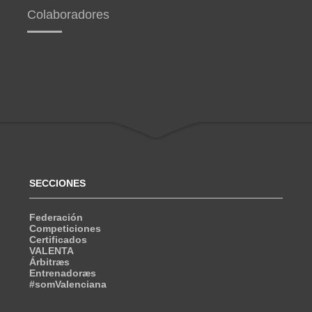
Colaboradores
SECCIONES
Federación
Competiciones
Certificados
VALENTA
Árbitræs
Entrenadoræs
#somValenciana