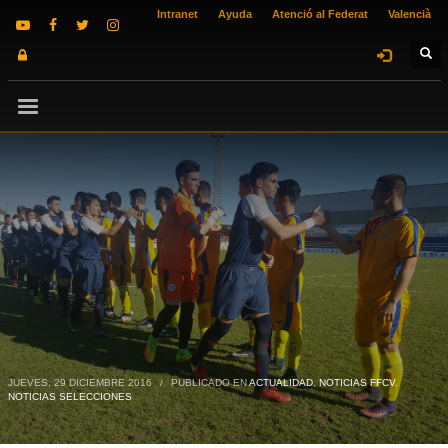
Intranet
Ayuda
Atenció al Federat
Valencià
JUEVES, 29 DICIEMBRE 2016
/
PUBLICADO EN
ACTUALIDAD
,
NOTICIAS FFCV
,
NOTICIAS SELECCIONES