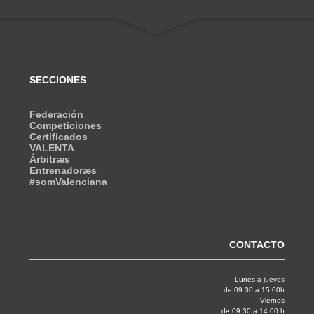
SECCIONES
Federación
Competiciones
Certificados
VALENTA
Árbitræs
Entrenadoræs
#somValenciana
CONTACTO
Lunes a jueves
de 09:30 a 15.00h
Viernes
de 09:30 a 14.00 h