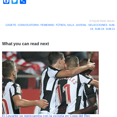
Facebook
Twitter
Compartir
ETIQUETADO BAJO:
CADETE
,
CONVOCATORIA
,
FEMENINO
,
FÚTBOL SALA
,
JUVENIL
,
SELECCIONES
,
SUB-
16
,
SUB-19
,
SUB-21
What you can read next
El Levante se reencuentra con la victoria en Copa del Rey