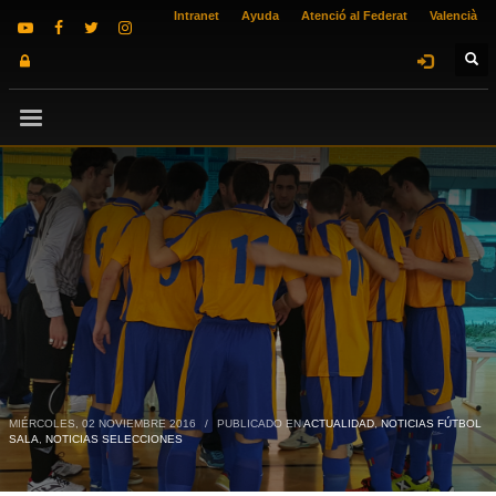
Intranet
Ayuda
Atenció al Federat
Valencià
MIÉRCOLES, 02 NOVIEMBRE 2016
/
PUBLICADO EN
ACTUALIDAD
,
NOTICIAS FÚTBOL
SALA
,
NOTICIAS SELECCIONES