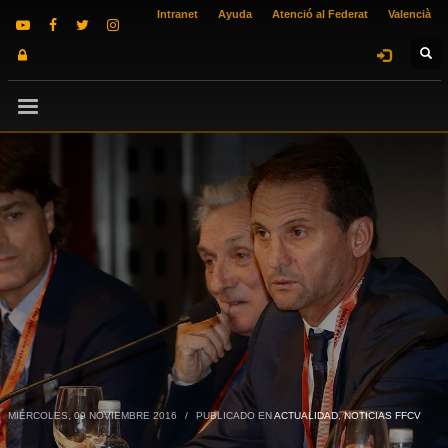
Intranet
Ayuda
Atenció al Federat
Valencià
MIÉRCOLES, 09 NOVIEMBRE 2016
/
PUBLICADO EN
ACTUALIDAD
,
NOTICIAS FFCV