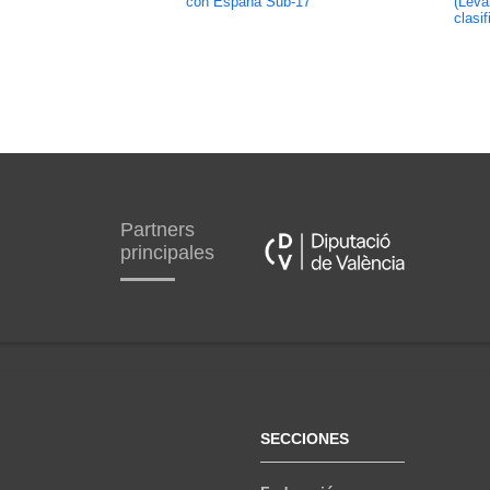
con España Sub-17
(Leva
clasi
Partners
principales
SECCIONES