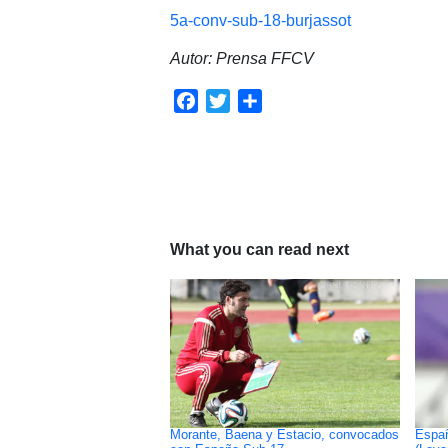
5a-conv-sub-18-burjassot
Autor: Prensa FFCV
Facebook
Twitter
Compartir
What you can read next
Morante, Baena y Estacio, convocados
Españ