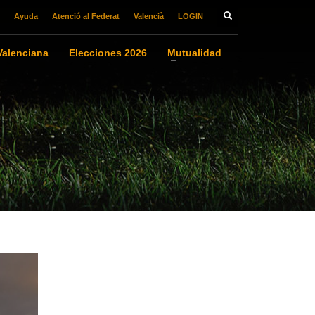
Ayuda
Atenció al Federat
Valencià
LOGIN
alenciana
Elecciones 2026
Mutualidad