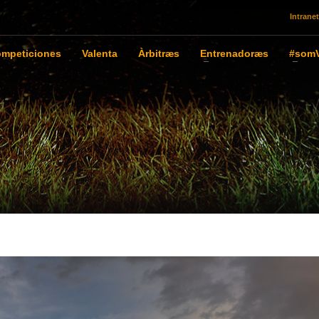
Intranet
mpeticiones
Valenta
Àrbitræs
Entrenadoræs
#somV