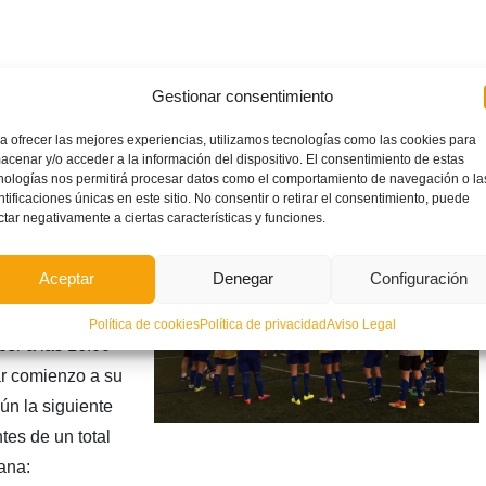
Gestionar consentimiento
a ofrecer las mejores experiencias, utilizamos tecnologías como las cookies para
acenar y/o acceder a la información del dispositivo. El consentimiento de estas
nologías nos permitirá procesar datos como el comportamiento de navegación o la
tbol de la FFCV
ntificaciones únicas en este sitio. No consentir o retirar el consentimiento, puede
ctar negativamente a ciertas características y funciones.
, día 23 de
ub-18 volverá a
Aceptar
Denegar
Configuración
os’ de la
Selección que
Política de cookies
Política de privacidad
Aviso Legal
er a las 16:00
ar comienzo a su
ún la siguiente
es de un total
ana: