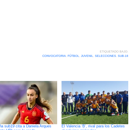
ETIQUETADO BAJO:
CONVOCATORIA
,
FÚTBOL
,
JUVENIL
,
SELECCIONES
,
SUB-18
a sub19 cita a Daniela Arques
El Valencia ‘B’, rival para los Cadetes