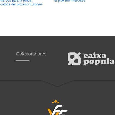
nte UD) para la ronda
el próximo miércoles
ficatoria del próximo Europeo
Colaboradores