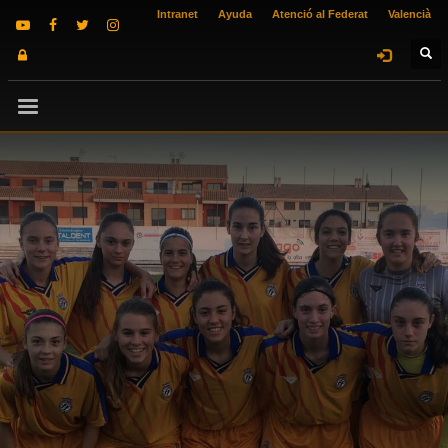
Intranet
Ayuda
Atenció al Federat
Valencià