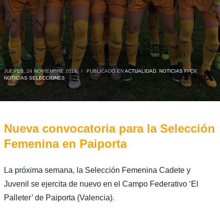
JUEVES, 24 NOVIEMBRE 2016
/
PUBLICADO EN
ACTUALIDAD
,
NOTICIAS FFCV
,
NOTICIAS SELECCIONES
Nueva convocatoria para la Selección
Femenina en Paiporta
La próxima semana, la Selección Femenina Cadete y
Juvenil se ejercita de nuevo en el Campo Federativo ‘El
Palleter’ de Paiporta (Valencia).