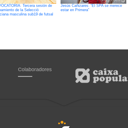
OCATORIA: Tercera sesión de
Jesús Cañizares: “El SPA se merece
namiento de la Selecció
estar en Primera”
ciana masculina sub19 de futsal
Colaboradores