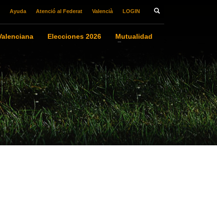
Ayuda
Atenció al Federat
Valencià
LOGIN
alenciana
Elecciones 2026
Mutualidad