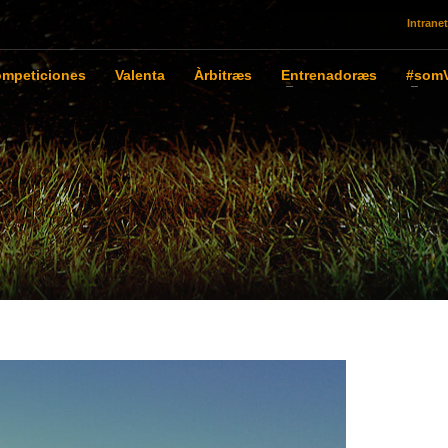
Intranet
mpeticiones
Valenta
Àrbitræs
Entrenadoræs
#somV