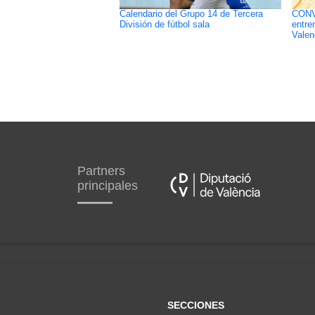
Calendario del Grupo 14 de Tercera
CONV
División de fútbol sala
entre
Valen
Partners
principales
SECCIONES