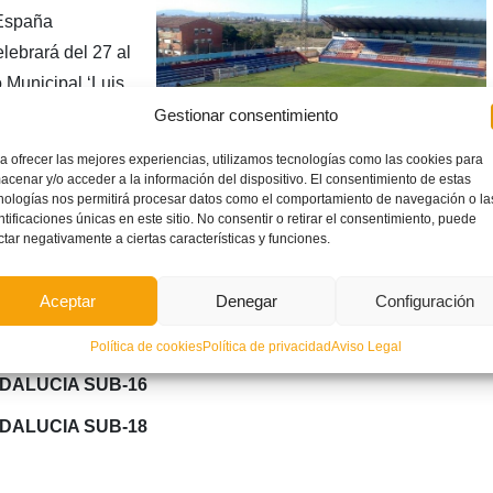
España
lebrará del 27 al
 Municipal ‘Luis
de Alzira. En
Gestionar consentimiento
n a sus homólogos
a ofrecer las mejores experiencias, utilizamos tecnologías como las cookies para
illa y León según el siguiente calendario de competición:
acenar y/o acceder a la información del dispositivo. El consentimiento de estas
nologías nos permitirá procesar datos como el comportamiento de navegación o la
ntificaciones únicas en este sitio. No consentir o retirar el consentimiento, puede
ctar negativamente a ciertas características y funciones.
IDAD VALENCIANA SUB-16
Aceptar
Denegar
Configuración
IDAD VALENCIANA SUB-18
Política de cookies
Política de privacidad
Aviso Legal
NDALUCIA SUB-16
NDALUCIA SUB-18