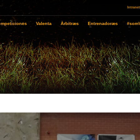
Intranet
mpeticiones
Valenta
Àrbitræs
Entrenadoræs
#somV