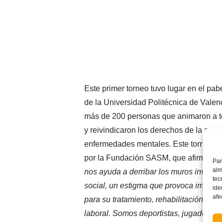
Este primer torneo tuvo lugar en el pab
de la Universidad Politécnica de Valen
más de 200 personas que animaron a t
y reivindicaron los derechos de la per
enfermedades mentales. Este torneo h
por la Fundación SASM, que afirmaron 
Par
alm
nos ayuda a derribar los muros invisibl
tec
social, un estigma que provoca importa
ide
afe
para su tratamiento, rehabilitación e inc
laboral. Somos deportistas, jugadores 