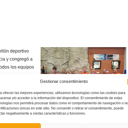
ellón deportivo
cia y congregó a
odos los equipos
sonas con
Gestionar consentimiento
a sido impulsado
que “
el fútbol
a ofrecer las mejores experiencias, utilizamos tecnologías como las cookies para
acenar y/o acceder a la información del dispositivo. El consentimiento de estas
es del estigma
nologías nos permitirá procesar datos como el comportamiento de navegación o la
ntes barreras
ntificaciones únicas en este sitio. No consentir o retirar el consentimiento, puede
ctar negativamente a ciertas características y funciones.
lusión social y
y aficionados no enfermos, pacientes ni discapacitados”.
En lo