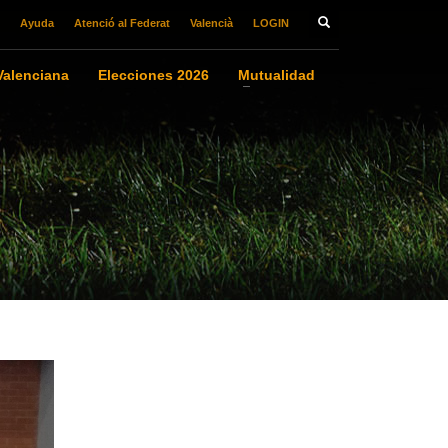
Ayuda
Atenció al Federat
Valencià
LOGIN
alenciana
Elecciones 2026
Mutualidad