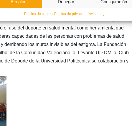
Aceptar
Denegar
Configuración
 para el equipo del Levante UD DM. El equipo anfitrión de la
 obtuvo un meritorio segundo puesto tras imponerse por
Política de cookies
Política de privacidad
Aviso Legal
femenino del Maritim. Una vez finalizado el torneo se leyó un
icó el uso del deporte en salud mental como herramienta que
daderas capacidades de las personas con problemas de salud
y derribando los muros invisibles del estigma. La Fundación
tbol de la Comunidad Valenciana, al Levante UD DM, al Club
io de Deporte de la Universidad Politécnica su colaboración y