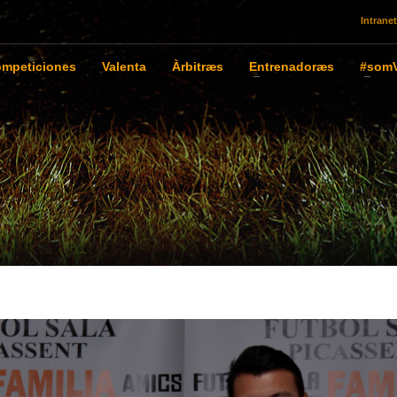
Intranet
mpeticiones
Valenta
Àrbitræs
Entrenadoræs
#somV