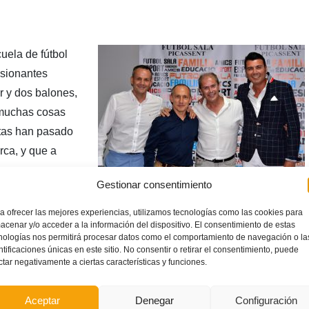
uela de fútbol
usionantes
 y dos balones,
 muchas cosas
tas han pasado
rca, y que a
sonas que
Gestionar consentimiento
as categorías de
r, este año -hecho histórico para la entidad- con dos
a ofrecer las mejores experiencias, utilizamos tecnologías como las cookies para
acenar y/o acceder a la información del dispositivo. El consentimiento de estas
da recientemente en un acto en que se congregaron más de
nologías nos permitirá procesar datos como el comportamiento de navegación o la
historia de la escuela. Durante la jornada se rindió homenaje a
ntificaciones únicas en este sitio. No consentir o retirar el consentimiento, puede
ctar negativamente a ciertas características y funciones.
b, José Tronchoni y Héctor Pradas, además de al secretario del
n de Fútbol de la Comunidad Valenciana, Juan Miguel
Aceptar
Denegar
Configuración
sal valenciano.