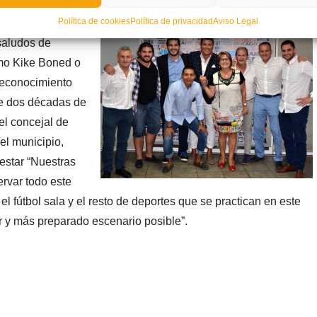
Política de cookies
Política de privacidad
Aviso Legal
cuerdos, se
saludos de
omo Kike Boned o
reconocimiento
de dos décadas de
el concejal de
el municipio,
estar “Nuestras
rvar todo este
l fútbol sala y el resto de deportes que se practican en este
r y más preparado escenario posible”.