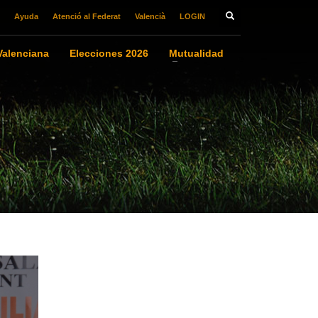
Ayuda
Atenció al Federat
Valencià
LOGIN
alenciana
Elecciones 2026
Mutualidad