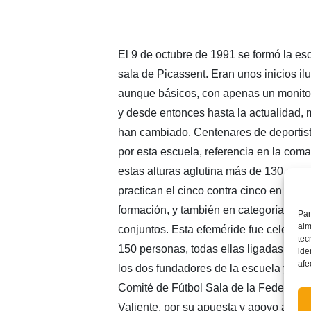
El 9 de octubre de 1991 se formó la esc
sala de Picassent. Eran unos inicios il
aunque básicos, con apenas un monitor
y desde entonces hasta la actualidad,
han cambiado. Centenares de deportis
por esta escuela, referencia en la coma
estas alturas aglutina más de 130 per
practican el cinco contra cinco en vari
formación, y también en categoría sénio
Par
alm
conjuntos. Esta efeméride fue celebra
tec
150 personas, todas ellas ligadas a la 
ide
afe
los dos fundadores de la escuela y clu
Comité de Fútbol Sala de la Federació
Valiente, por su apuesta y apoyo al fut