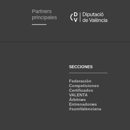
Partners
principales
SECCIONES
Federación
Competiciones
Certificados
VALENTA
Árbitræs
Entrenadoræs
#somValenciana