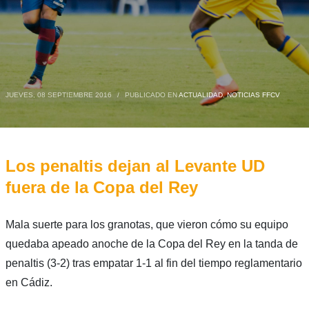
JUEVES, 08 SEPTIEMBRE 2016
/
PUBLICADO EN
ACTUALIDAD
,
NOTICIAS FFCV
Los penaltis dejan al Levante UD
fuera de la Copa del Rey
Mala suerte para los granotas, que vieron cómo su equipo
quedaba apeado anoche de la Copa del Rey en la tanda de
penaltis (3-2) tras empatar 1-1 al fin del tiempo reglamentario
en Cádiz.