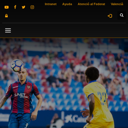
Intranet
Ayuda
Atenció al Federat
Valencià