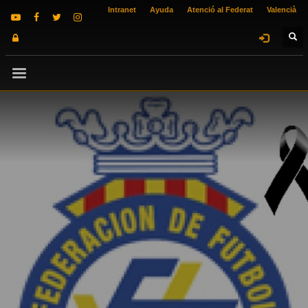
Intranet
Ayuda
Atenció al Federat
Valencià