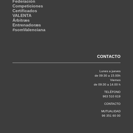
Federación
Competiciones
Certificados
VALENTA
Árbitræs
Entrenadoræs
#somValenciana
CONTACTO
Lunes a jueves
de 09:30 a 15.00h
Viernes
de 09:30 a 14.00 h
TELÉFONO
963 510 619
CONTACTO
MUTUALIDAD
96 351 60 00