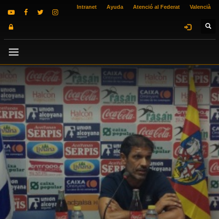
Intranet
Ayuda
Atenció al Federat
Valencià