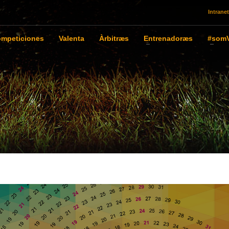
Intranet
mpeticiones
Valenta
Àrbitræs
Entrenadoræs
#somV