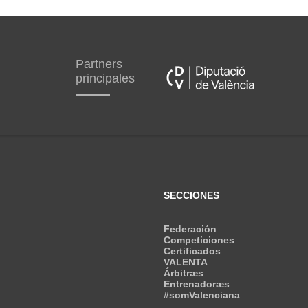
Partners
principales
SECCIONES
Federación
Competiciones
Certificados
VALENTA
Árbitræs
Entrenadoræs
#somValenciana