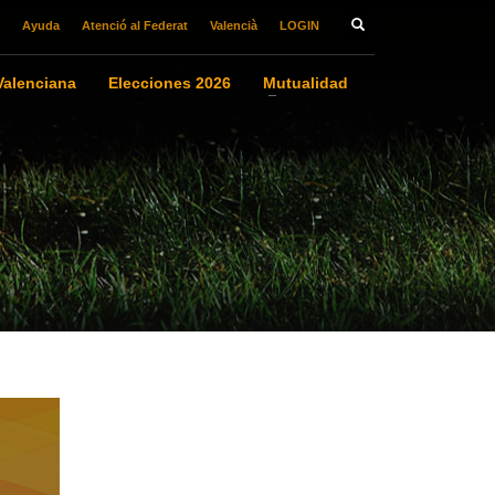
Ayuda
Atenció al Federat
Valencià
LOGIN
alenciana
Elecciones 2026
Mutualidad