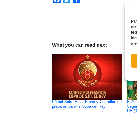
Par
alm
tec
ide
afe
What you can read next
Fútbol Sala: Elda, Elche y Castellón se
El At
preparan para la Copa del Rey
Segun
UE (0