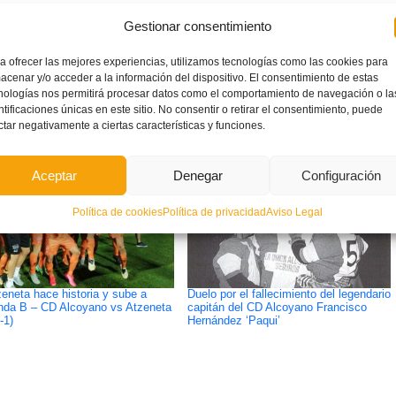
Gestionar consentimiento
a ofrecer las mejores experiencias, utilizamos tecnologías como las cookies para
ETIQUETADO BAJO:
acenar y/o acceder a la información del dispositivo. El consentimiento de estas
RENOVACIÓN DE
nologías nos permitirá procesar datos como el comportamiento de navegación o la
ntificaciones únicas en este sitio. No consentir o retirar el consentimiento, puede
ctar negativamente a ciertas características y funciones.
Aceptar
Denegar
Configuración
Política de cookies
Política de privacidad
Aviso Legal
zeneta hace historia y sube a
Duelo por el fallecimiento del legendario
da B – CD Alcoyano vs Atzeneta
capitán del CD Alcoyano Francisco
-1)
Hernández ‘Paqui’