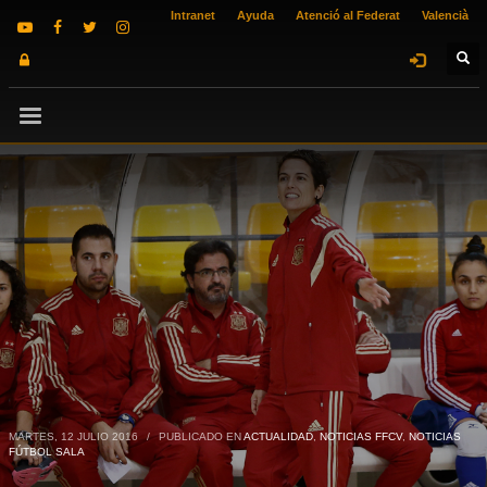
Intranet
Ayuda
Atenció al Federat
Valencià
MARTES, 12 JULIO 2016
/
PUBLICADO EN
ACTUALIDAD
,
NOTICIAS FFCV
,
NOTICIAS
FÚTBOL SALA