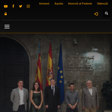
Intranet
Ayuda
Atenció al Federat
Valencià