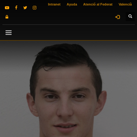
Intranet
Ayuda
Atenció al Federat
Valencià