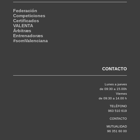
Federación
Competiciones
Certificados
VALENTA
Árbitræs
Entrenadoræs
#somValenciana
CONTACTO
Lunes a jueves
de 09:30 a 15.00h
Viernes
de 09:30 a 14.00 h
TELÉFONO
963 510 619
CONTACTO
MUTUALIDAD
96 351 60 00