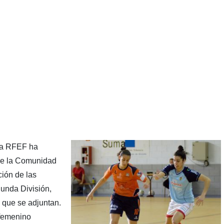
 la RFEF ha
de la Comunidad
ión de las
unda División,
 que se adjuntan.
 femenino