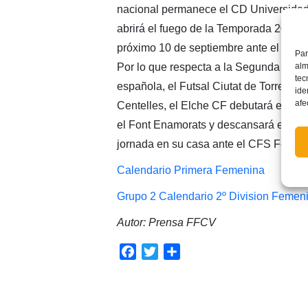
nacional permanece el CD Universidad 
abrirá el fuego de la Temporada 2016/1
próximo 10 de septiembre ante el Maj
Par
alm
Por lo que respecta a la Segunda Divi
tec
española, el Futsal Ciutat de Torrent 
ide
afe
Centelles, el Elche CF debutará en ca
el Font Enamorats y descansará el Jov
jornada en su casa ante el CFS Femení
Calendario Primera Femenina
Grupo 2 Calendario 2º Division Femen
Autor: Prensa FFCV
Facebook
Twitter
Compartir