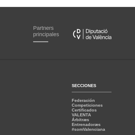
Partners
principales
SECCIONES
Federación
Competiciones
Certificados
VALENTA
Árbitræs
Entrenadoræs
#somValenciana