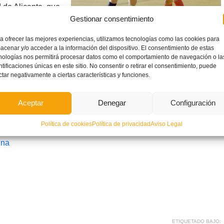
de Alicante, que
Gestionar consentimiento
7 en su casa el
adahonda FSF.
a ofrecer las mejores experiencias, utilizamos tecnologías como las cookies para
acenar y/o acceder a la información del dispositivo. El consentimiento de estas
sión femenina
nologías nos permitirá procesar datos como el comportamiento de navegación o la
se medirá el 24 de septiembre a domicilio al CFS Femení
ntificaciones únicas en este sitio. No consentir o retirar el consentimiento, puede
ctar negativamente a ciertas características y funciones.
sa ante CFS Eixample, el Feme Castellón hará lo propio ante
entut d’Elx, que comenzará la temporada en la segunda
Aceptar
Denegar
Configuración
 Centelles.
Política de cookies
Política de privacidad
Aviso Legal
ina
ETIQUETADO BAJO: