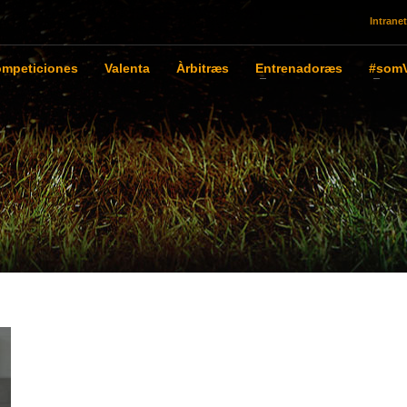
Intranet
mpeticiones
Valenta
Àrbitræs
Entrenadoræs
#somV