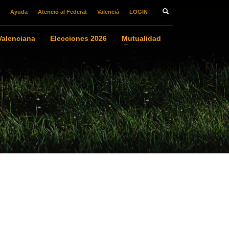
Ayuda
Atenció al Federat
Valencià
LOGIN
alenciana
Elecciones 2026
Mutualidad