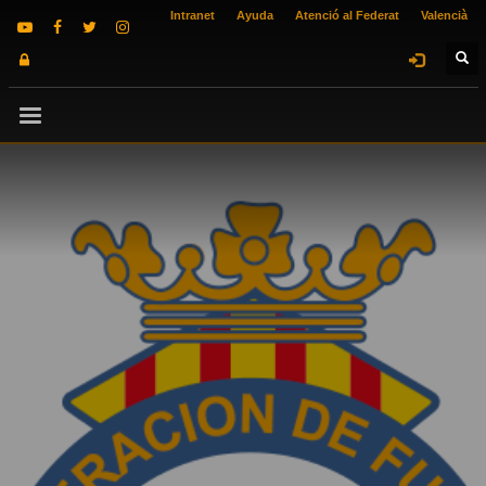
Intranet
Ayuda
Atenció al Federat
Valencià