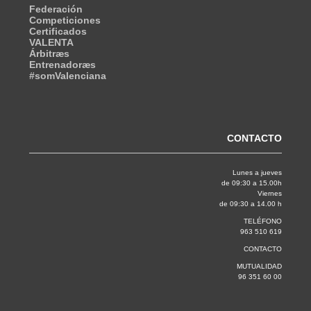
Federación
Competiciones
Certificados
VALENTA
Árbitræs
Entrenadoræs
#somValenciana
CONTACTO
Lunes a jueves
de 09:30 a 15.00h
Viernes
de 09:30 a 14.00 h
TELÉFONO
963 510 619
CONTACTO
MUTUALIDAD
96 351 60 00