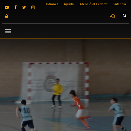
Intranet
Ayuda
Atenció al Federat
Valencià