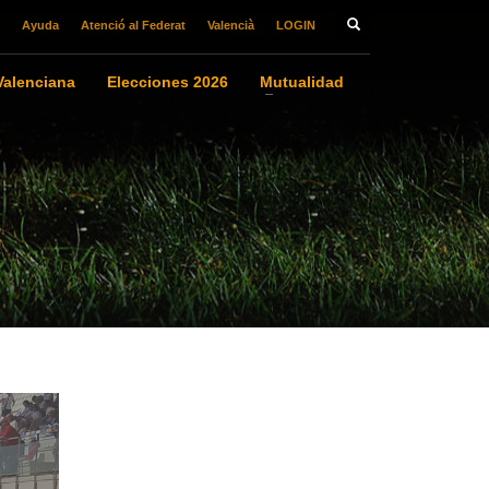
Ayuda
Atenció al Federat
Valencià
LOGIN
alenciana
Elecciones 2026
Mutualidad