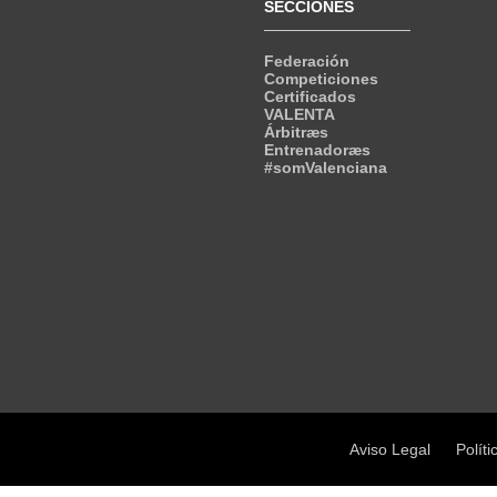
SECCIONES
Federación
Competiciones
Certificados
VALENTA
Árbitræs
Entrenadoræs
#somValenciana
Aviso Legal
Políti