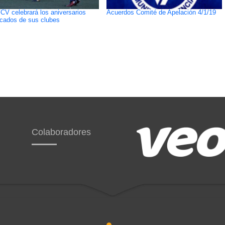
CV celebrará los aniversarios
Acuerdos Comité de Apelación 4/1/19
cados de sus clubes
Colaboradores