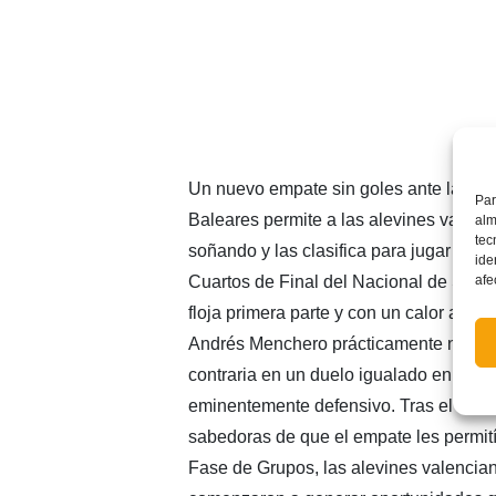
Un nuevo empate sin goles ante la Sel
Par
Baleares permite a las alevines valenc
alm
tec
soñando y las clasifica para jugar esta
ide
afe
Cuartos de Final del Nacional de Sele
floja primera parte y con un calor asfixi
Andrés Menchero prácticamente no cerc
contraria en un duelo igualado en lo fís
eminentemente defensivo. Tras el desc
sabedoras de que el empate les permití
Fase de Grupos, las alevines valencia