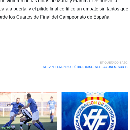
e vinieron de las botas de Marta y Fiamma. De nuevo la
ra a puerta, y el pitido final certificó un empate sin tantos que
 tarde los Cuartos de Final del Campeonato de España.
ETIQUETADO BAJO:
ALEVÍN
,
FEMENINO
,
FÚTBOL BASE
,
SELECCIONES
,
SUB-12