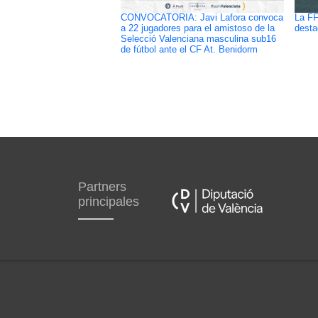
CONVOCATORIA: Javi Lafora convoca
La FF
a 22 jugadores para el amistoso de la
desta
Selecció Valenciana masculina sub16
de fútbol ante el CF At. Benidorm
Partners
principales