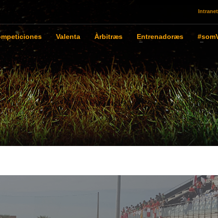
Intranet
mpeticiones
Valenta
Àrbitræs
Entrenadoræs
#somV