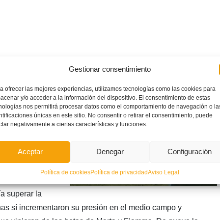
Gestionar consentimiento
ección de
a ofrecer las mejores experiencias, utilizamos tecnologías como las cookies para
ianas seguir
acenar y/o acceder a la información del dispositivo. El consentimiento de estas
nologías nos permitirá procesar datos como el comportamiento de navegación o la
 misma tarde los
ntificaciones únicas en este sitio. No consentir o retirar el consentimiento, puede
ctar negativamente a ciertas características y funciones.
cciones. En una
ante, las de José
Aceptar
Denegar
Configuración
aron la portería
ico y
Política de cookies
Política de privacidad
Aviso Legal
anso, y aún
a superar la
nas sí incrementaron su presión en el medio campo y