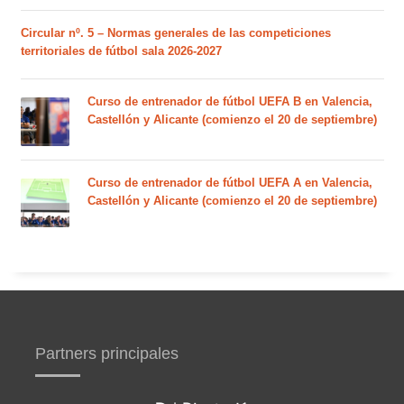
Circular nº. 5 – Normas generales de las competiciones
territoriales de fútbol sala 2026-2027
Curso de entrenador de fútbol UEFA B en Valencia,
Castellón y Alicante (comienzo el 20 de septiembre)
Curso de entrenador de fútbol UEFA A en Valencia,
Castellón y Alicante (comienzo el 20 de septiembre)
Partners principales