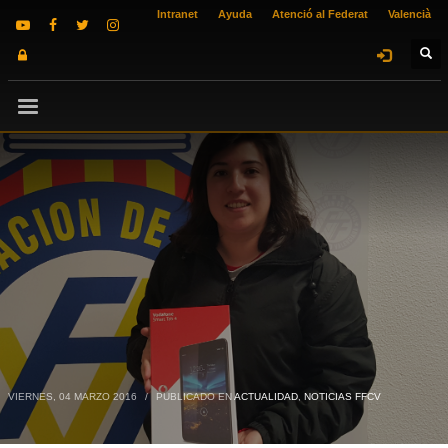
Intranet
Ayuda
Atenció al Federat
Valencià
VIERNES, 04 MARZO 2016
/
PUBLICADO EN
ACTUALIDAD
,
NOTICIAS FFCV