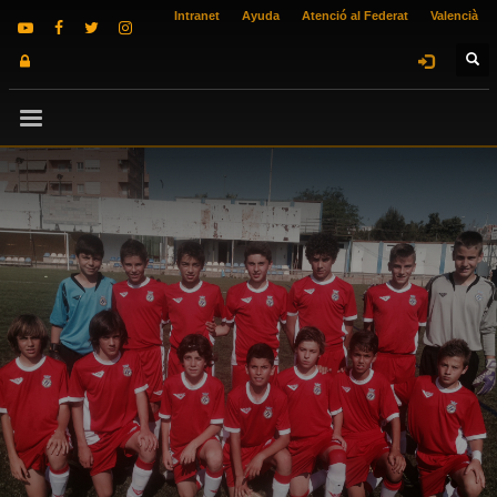
Intranet
Ayuda
Atenció al Federat
Valencià