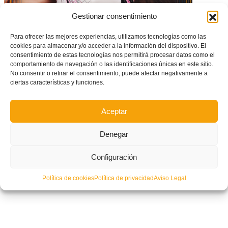
Gestionar consentimiento
Para ofrecer las mejores experiencias, utilizamos tecnologías como las
cookies para almacenar y/o acceder a la información del dispositivo. El
consentimiento de estas tecnologías nos permitirá procesar datos como el
comportamiento de navegación o las identificaciones únicas en este sitio.
LA FFCV destina 1.480.000€ en ayudas económicas a clubes para el año
2024 – AQUÍ puedes pedir tu ayuda
No consentir o retirar el consentimiento, puede afectar negativamente a
ciertas características y funciones.
Aceptar
Denegar
Configuración
Política de cookies
Política de privacidad
Aviso Legal