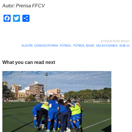
Autor: Prensa FFCV
Facebook
Twitter
Compartir
ETIQUETADO BAJO:
ALEVÍN
,
CONVOCATORIA
,
FÚTBOL
,
FÚTBOL BASE
,
SELECCIONES
,
SUB-12
What you can read next