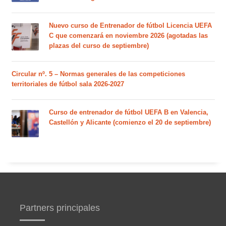
Nuevo curso de Entrenador de fútbol Licencia UEFA
C que comenzará en noviembre 2026 (agotadas las
plazas del curso de septiembre)
Circular nº. 5 – Normas generales de las competiciones
territoriales de fútbol sala 2026-2027
Curso de entrenador de fútbol UEFA B en Valencia,
Castellón y Alicante (comienzo el 20 de septiembre)
Partners principales