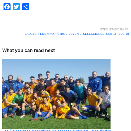
Facebook
Twitter
Compartir
ETIQUETADO BAJO:
CADETE
,
FEMENINO
,
FÚTBOL
,
JUVENIL
,
SELECCIONES
,
SUB-16
,
SUB-18
What you can read next