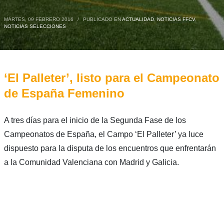
MARTES, 09 FEBRERO 2016
/
PUBLICADO EN
ACTUALIDAD
,
NOTICIAS FFCV
,
NOTICIAS SELECCIONES
‘El Palleter’, listo para el Campeonato
de España Femenino
A tres días para el inicio de la Segunda Fase de los
Campeonatos de España, el Campo ‘El Palleter’ ya luce
dispuesto para la disputa de los encuentros que enfrentarán
a la Comunidad Valenciana con Madrid y Galicia.