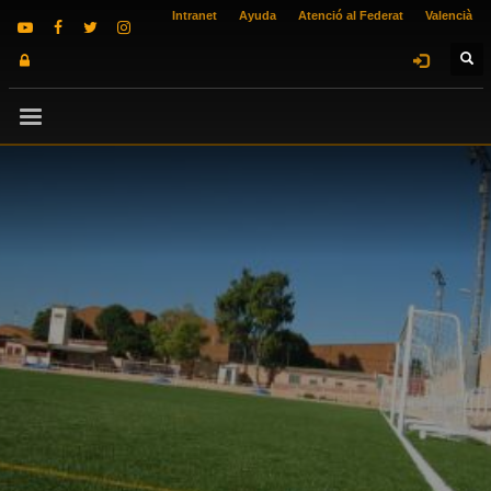
Intranet
Ayuda
Atenció al Federat
Valencià