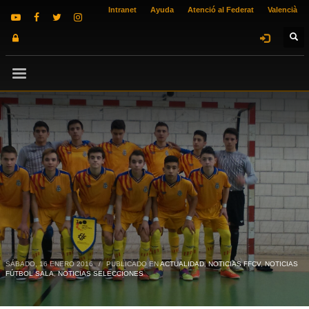
Intranet
Ayuda
Atenció al Federat
Valencià
SÁBADO, 16 ENERO 2016
/
PUBLICADO EN
ACTUALIDAD
,
NOTICIAS FFCV
,
NOTICIAS
FÚTBOL SALA
,
NOTICIAS SELECCIONES