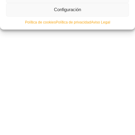
Configuración
Estos son los 45 grupos de Segona Infantil para la temporada 2024/2025
Política de cookies
Política de privacidad
Aviso Legal