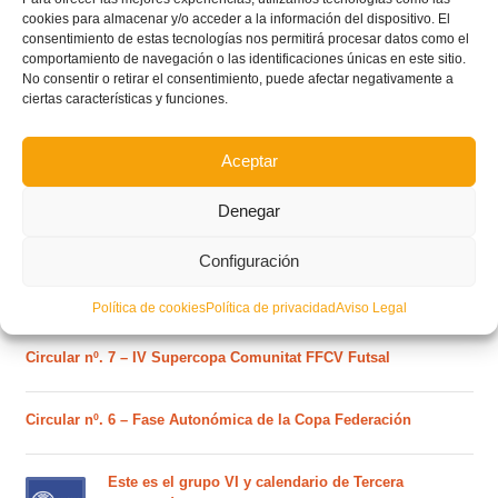
cookies para almacenar y/o acceder a la información del dispositivo. El
consentimiento de estas tecnologías nos permitirá procesar datos como el
comportamiento de navegación o las identificaciones únicas en este sitio.
No consentir o retirar el consentimiento, puede afectar negativamente a
POSTS RECIENTES
ciertas características y funciones.
Ferran Torres se da un baño de masas y se convierte
Aceptar
en el embajador de la Comunitat Valenciana
Denegar
Estos son los dos grupos y calendarios de Lliga
Configuración
Comunitat para la temporada 2026/2027
Política de cookies
Política de privacidad
Aviso Legal
Circular nº. 7 – IV Supercopa Comunitat FFCV Futsal
Circular nº. 6 – Fase Autonómica de la Copa Federación
Este es el grupo VI y calendario de Tercera