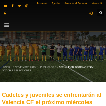
Intranet
Ayuda
Atenció al Federat
Valencià
LUNES, 16 NOVIEMBRE 2015
/
PUBLICADO EN
ACTUALIDAD
,
NOTICIAS FFCV
,
NOTICIAS SELECCIONES
Cadetes y juveniles se enfrentarán al
Valencia CF el próximo miércoles