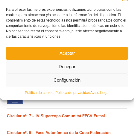
Para ofrecer las mejores experiencias, utilizamos tecnologías como las
cookies para almacenar y/o acceder a la información del dispositivo. El
consentimiento de estas tecnologías nos permitirá procesar datos como el
comportamiento de navegación o las identificaciones únicas en este sitio.
No consentir o retirar el consentimiento, puede afectar negativamente a
ciertas características y funciones.
POSTS RECIENTES
Aceptar
Ferran Torres se da un baño de masas y se convierte
Denegar
en el embajador de la Comunitat Valenciana
Configuración
Estos son los dos grupos y calendarios de Lliga
Política de cookies
Política de privacidad
Aviso Legal
Comunitat para la temporada 2026/2027
Circular nº. 7 – IV Supercopa Comunitat FFCV Futsal
Circular nº. 6 – Fase Autonómica de la Copa Federación