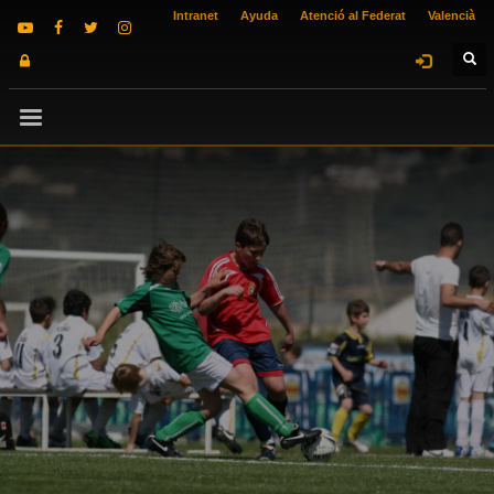
Intranet
Ayuda
Atenció al Federat
Valencià