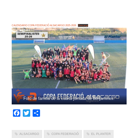
CALENDARIO COPA FEDERACIÓ ALSACARGO 2025-2026
Descarga
Foto de familia de la cuarta jornada de benjamines.
Facebook
Twitter
Compartir
ALSACARGO
COPA FEDERACIÓ
EL PLANTER