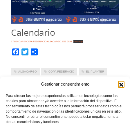
Calendario
CALENDARIO COPA FEDERACIÓ ALSACARGO 2025-2026
Descarga
Facebook
Twitter
Compartir
ALSACARGO
COPA FEDERACIÓ
EL PLANTER
TEMPORADA 2025/2026
Gestionar consentimiento
LEER MÁS
Para ofrecer las mejores experiencias, utilizamos tecnologías como las
cookies para almacenar y/o acceder a la información del dispositivo. El
consentimiento de estas tecnologías nos permitirá procesar datos como el
PUBLICADO EN
ACTUALIDAD
,
NOTICIAS FFCV
,
PORTADA
NO COMMENTS
comportamiento de navegación o las identificaciones únicas en este sitio.
No consentir o retirar el consentimiento, puede afectar negativamente a
ciertas características y funciones.