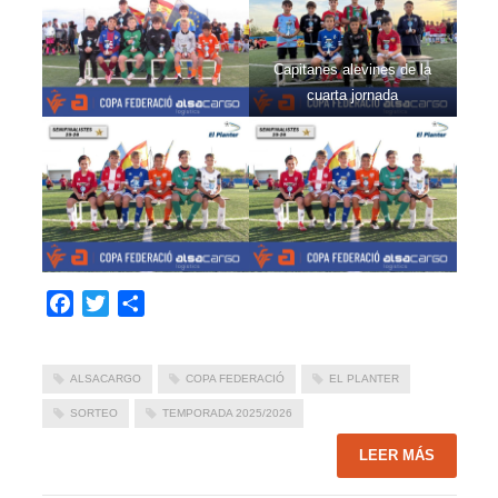
Capitanes alevines de la
cuarta jornada
Facebook
Twitter
Compartir
ALSACARGO
COPA FEDERACIÓ
EL PLANTER
SORTEO
TEMPORADA 2025/2026
LEER MÁS