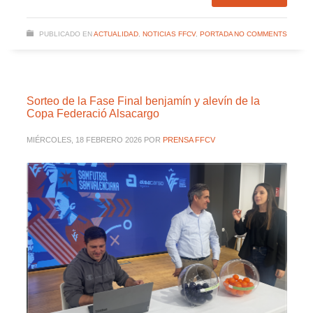
PUBLICADO EN
ACTUALIDAD
,
NOTICIAS FFCV
,
PORTADA
NO COMMENTS
Sorteo de la Fase Final benjamín y alevín de la
Copa Federació Alsacargo
MIÉRCOLES, 18 FEBRERO 2026
POR
PRENSA FFCV