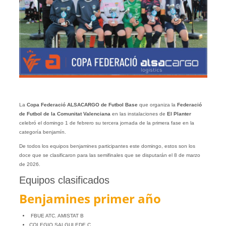
La
Copa Federació
ALSACARGO
de Futbol Base
que organiza la
Federació
de Futbol de la Comunitat Valenciana
en las instalaciones de
El Planter
celebró el domingo 1 de febrero su tercera jornada de la primera fase en la
categoría benjamín.
De todos los equipos benjamines participantes este domingo, estos son los
doce que se clasificaron para las semifinales que se disputarán el 8 de marzo
de 2026.
Equipos clasificados
Benjamines primer año
FBUE ATC. AMISTAT B
COLEGIO SALGUI EDE C