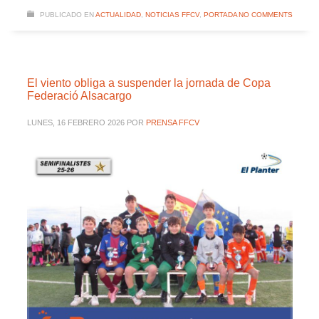
PUBLICADO EN
ACTUALIDAD
,
NOTICIAS FFCV
,
PORTADA
NO COMMENTS
El viento obliga a suspender la jornada de Copa
Federació Alsacargo
LUNES, 16 FEBRERO 2026
POR
PRENSA FFCV