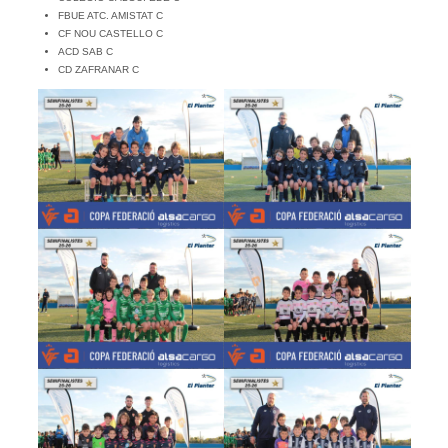
FBUE ATC. AMISTAT C
CF NOU CASTELLO C
ACD SAB C
CD ZAFRANAR C