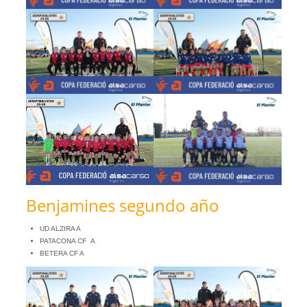
Benjamines segundo año
UD ALZIRA A
PATACONA CF A
BETERA CF A