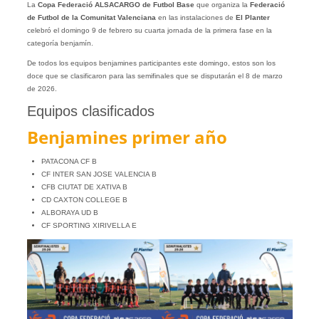
La
Copa Federació
ALSACARGO
de Futbol Base
que organiza la
Federació
de Futbol de la Comunitat Valenciana
en las instalaciones de
El Planter
celebró el domingo 9 de febrero su cuarta jornada de la primera fase en la
categoría benjamín.
De todos los equipos benjamines participantes este domingo, estos son los
doce que se clasificaron para las semifinales que se disputarán el 8 de marzo
de 2026.
Equipos clasificados
Benjamines primer año
PATACONA CF B
CF INTER SAN JOSE VALENCIA B
CFB CIUTAT DE XATIVA B
CD CAXTON COLLEGE B
ALBORAYA UD B
CF SPORTING XIRIVELLA E