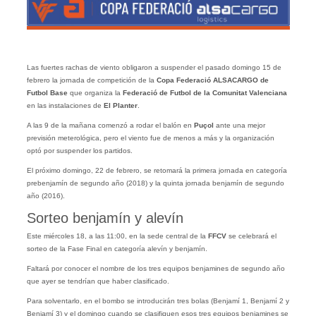
Las fuertes rachas de viento obligaron a suspender el pasado domingo 15 de
febrero la jornada de competición de la
Copa Federació
ALSACARGO
de
Futbol Base
que organiza la
Federació de Futbol de la Comunitat Valenciana
en las instalaciones de
El Planter
.
A las 9 de la mañana comenzó a rodar el balón en
Puçol
ante una mejor
previsión meterológica, pero el viento fue de menos a más y la organización
optó por suspender los partidos.
El próximo domingo, 22 de febrero, se retomará la primera jornada en categoría
prebenjamín de segundo año (2018) y la quinta jornada benjamín de segundo
año (2016).
Sorteo benjamín y alevín
Este miércoles 18, a las 11:00, en la sede central de la
FFCV
se celebrará el
sorteo de la Fase Final en categoría alevín y benjamín.
Faltará por conocer el nombre de los tres equipos benjamines de segundo año
que ayer se tendrían que haber clasificado.
Para solventarlo, en el bombo se introducirán tres bolas (Benjamí 1, Benjamí 2 y
Benjamí 3) y el domingo cuando se clasifiquen esos tres equipos benjamines se