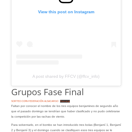
View this post on Instagram
A post shared by FFCV (@ffcv_info)
Grupos Fase Final
SORTEO COPA FEDERACIÓN ALSACARGO
Descarga
Faltan por conocer el nombre de los tres equipos benjamines de segundo año
que el pasado domingo se tendrían que haber clasificado y no pudo celebrarse
la competición por las rachas de viento.
Para solventarlo, en el bombo se han introducido tres bolas (Benjamí 1, Benjamí
2 y Benjamí 3) y el domingo cuando se clasifiquen esos tres equipos se le