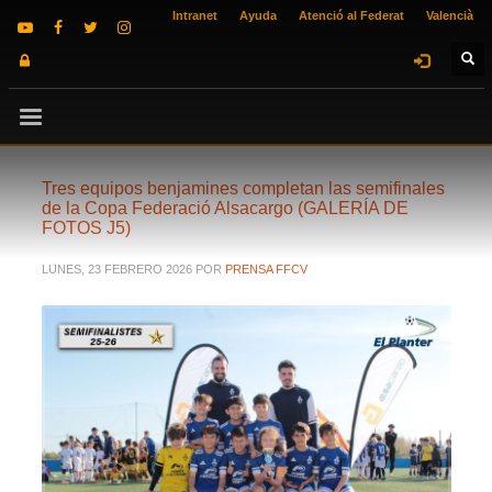
Intranet
Ayuda
Atenció al Federat
Valencià
Tres equipos benjamines completan las semifinales
de la Copa Federació Alsacargo (GALERÍA DE
FOTOS J5)
LUNES, 23 FEBRERO 2026
POR
PRENSA FFCV