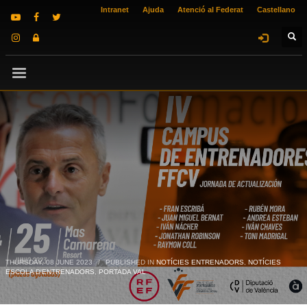
Intranet
Ajuda
Atenció al Federat
Castellano
THURSDAY, 08 JUNE 2023
/
PUBLISHED IN
NOTÍCIES ENTRENADORS
,
NOTÍCIES
ESCOLA D'ENTRENADORS
,
PORTADA VAL