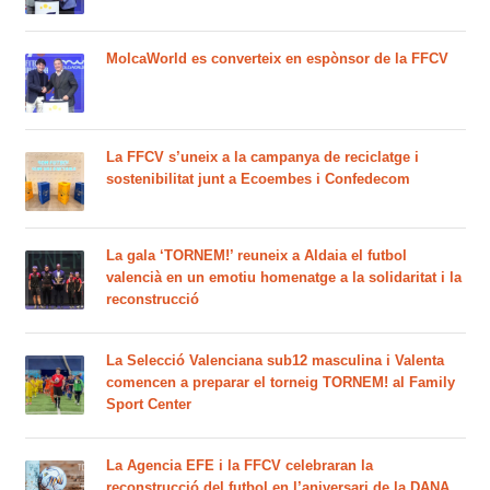
MolcaWorld es converteix en espònsor de la FFCV
La FFCV s’uneix a la campanya de reciclatge i
sostenibilitat junt a Ecoembes i Confedecom
La gala ‘TORNEM!’ reuneix a Aldaia el futbol
valencià en un emotiu homenatge a la solidaritat i la
reconstrucció
La Selecció Valenciana sub12 masculina i Valenta
comencen a preparar el torneig TORNEM! al Family
Sport Center
La Agencia EFE i la FFCV celebraran la
reconstrucció del futbol en l’aniversari de la DANA