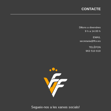
CONTACTE
Dilluns a divendres
9 h a 14.00 h
EMAIL
secretaria@ffcv.es
TELÈFON
963 510 619
Segueix-nos a les xarxes socials!