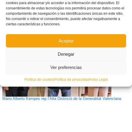
cookies para almacenar y/o acceder a la información del dispositivo. El
consentimiento de estas tecnologías nos permitirá procesar datos como el
comportamiento de navegación o las identificaciones únicas en este sitio.
La FFCV convoca un nou curs d’àrbitres davant de la gran demanda
No consentir o retirar el consentimiento, puede afectar negativamente a
existent
ciertas características y funciones.
Aceptar
Denegar
Ver preferencias
Política de cookies
Política de privacidad
Aviso Legal
Mario Alberto Kempes rep l’Alta Distinció de la Generalitat Valenciana