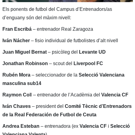
Els ponents de futbol del Campus d’Entrenadors/as
d’enguany són del màxim nivell:
Fran Escribá
– entrenador Real Zaragoza
Iván Nácher
– fisio individual de futbolistes d’alt nivell
Juan Miguel Bernat
– psicòleg del
Levante UD
Jonathan Robinson
– scout del
Liverpool FC
Rubén Mora
– seleccionador de la
Selecció Valenciana
masculina sub14
Raymon Col
l – entrenador de l’Acadèmia del
Valencia CF
Iván Chaves
– president del
Comité Tècnic d’Entrenadors
de la Real Federación de Futbol de Ceuta
Andrea Esteban
– entrenadora (ex
Valencia CF
i
Selecció
Valenciana Valenta
)