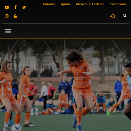
Intranet
Ajuda
Atenció al Federat
Castellano