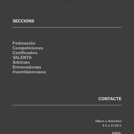
SECCIONS
Federación
Competiciones
Certificados
VALENTA
Árbitræs
Entrenadoræs
#somValenciana
CONTACTE
Dilluns a divendres
9 h a 14.00 h
EMAIL