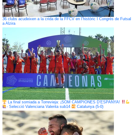
36 clubs acudeixen a la crida de la FFCV en l’històric I Congrés de Futsal
a Alzira
La final somiada a Torrevieja: ¡SOM CAMPIONES D’ESPANYA!
- Selecció Valenciana Valenta sub14
Catalunya (5-0)