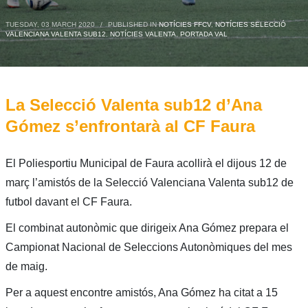
TUESDAY, 03 MARCH 2020
/
PUBLISHED IN
NOTÍCIES FFCV
,
NOTÍCIES SELECCIÓ
VALENCIANA VALENTA SUB12
,
NOTÍCIES VALENTA
,
PORTADA VAL
La Selecció Valenta sub12 d’Ana
Gómez s’enfrontarà al CF Faura
El Poliesportiu Municipal de Faura acollirà el dijous 12 de
març l’amistós de la Selecció Valenciana Valenta sub12 de
futbol davant el CF Faura.
El combinat autonòmic que dirigeix Ana Gómez prepara el
Campionat Nacional de Seleccions Autonòmiques del mes
de maig.
Per a aquest encontre amistós, Ana Gómez ha citat a 15