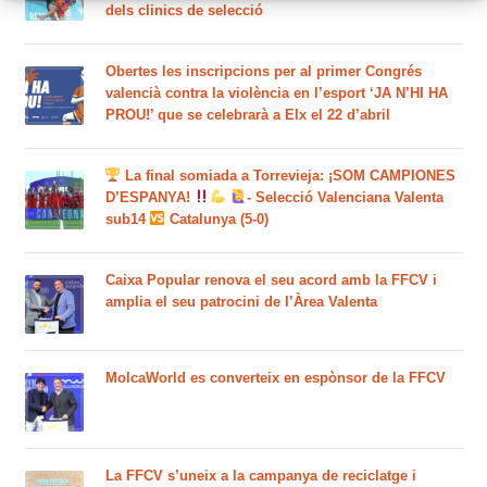
dels clinics de selecció
Obertes les inscripcions per al primer Congrés
valencià contra la violència en l’esport ‘JA N’HI HA
PROU!’ que se celebrarà a Elx el 22 d’abril
La final somiada a Torrevieja: ¡SOM CAMPIONES
D’ESPANYA!
- Selecció Valenciana Valenta
sub14
Catalunya (5-0)
Caixa Popular renova el seu acord amb la FFCV i
amplia el seu patrocini de l’Àrea Valenta
MolcaWorld es converteix en espònsor de la FFCV
La FFCV s’uneix a la campanya de reciclatge i