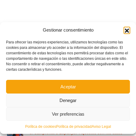
Gestionar consentimiento
Para ofrecer las mejores experiencias, utilizamos tecnologías como las
cookies para almacenar y/o acceder a la información del dispositivo. El
consentimiento de estas tecnologías nos permitirá procesar datos como el
comportamiento de navegación o las identificaciones únicas en este sitio.
No consentir o retirar el consentimiento, puede afectar negativamente a
ciertas características y funciones.
Aceptar
Denegar
RECENT POSTS
Ver preferencias
Vols jugar en la Selecció Valenciana de futbol platja
Política de cookies
Política de privacidad
Aviso Legal
el Campionat d’Espanya? Aquestes són les dates