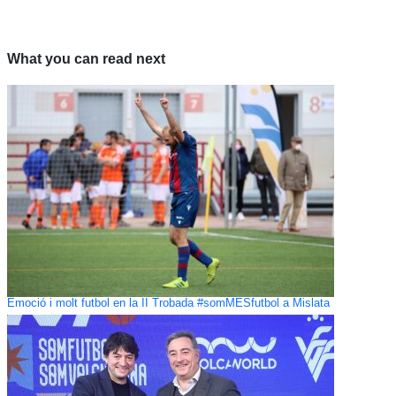
What you can read next
Emoció i molt futbol en la II Trobada #somMÉSfutbol a Mislata