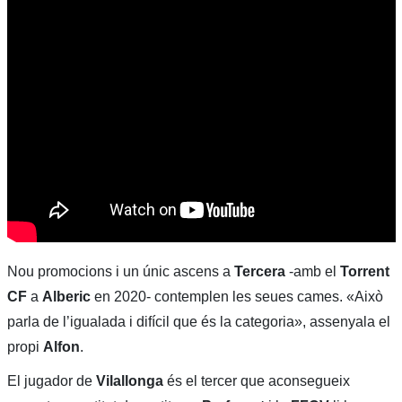
Nou promocions i un únic ascens a
Tercera
-amb el
Torrent
CF
a
Alberic
en 2020- contemplen les seues cames. «Això
parla de l’igualada i difícil que és la categoria», assenyala el
propi
Alfon
.
El jugador de
Vilallonga
és el tercer que aconsegueix