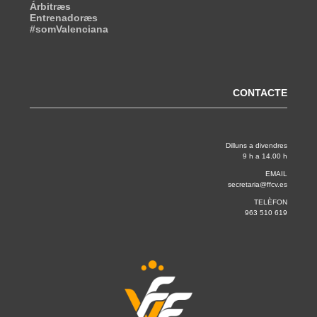
Árbitræs
Entrenadoræs
#somValenciana
CONTACTE
Dilluns a divendres
9 h a 14.00 h
EMAIL
secretaria@ffcv.es
TELÈFON
963 510 619