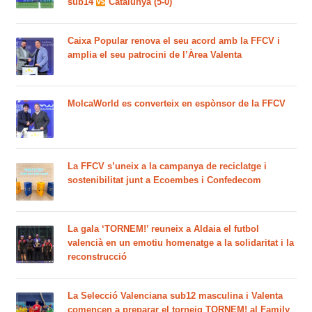
sub14
Catalunya (5-0)
Caixa Popular renova el seu acord amb la FFCV i
amplia el seu patrocini de l’Àrea Valenta
MolcaWorld es converteix en espònsor de la FFCV
La FFCV s’uneix a la campanya de reciclatge i
sostenibilitat junt a Ecoembes i Confedecom
La gala ‘TORNEM!’ reuneix a Aldaia el futbol
valencià en un emotiu homenatge a la solidaritat i la
reconstrucció
La Selecció Valenciana sub12 masculina i Valenta
comencen a preparar el torneig TORNEM! al Family