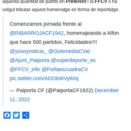
aquesta quantitat de partits en
Preferent
i la
FFCV
li ha
volgut tributar aquest homenatge en forma de reportatge.
Comenzamos jornada frente al
@RIBARROJACF1942
, homenajeando a Alfon
que hace 500 partidos, Felicidades!!!!
@yosoynoticia_
@GolsmediaCVal
@Ajunt_Paiporta
@superdeporte_es
@FFCV_info
@PorlaescuadraCV
pic.twitter.com/ADObWVy60q
— Paiporta CF (@PaiportaCF1922)
December
11, 2022
Facebook
Twitter
Share