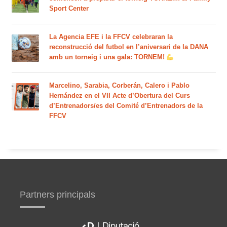
Sport Center
La Agencia EFE i la FFCV celebraran la
reconstrucció del futbol en l’aniversari de la DANA
amb un torneig i una gala: TORNEM!
Marcelino, Sarabia, Corberán, Calero i Pablo
Hernández en el VII Acte d’Obertura del Curs
d’Entrenadors/es del Comité d’Entrenadors de la
FFCV
Partners principals