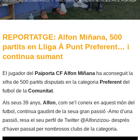
TUESDAY, 20 DECEMBER 2022
/
PUBLISHED IN
NOTÍCIES
,
NOTÍCIES FFCV
,
PORTADA
VAL
REPORTATGE: Alfon Miñana, 500
partits en Lliga À Punt Preferent… i
continua sumant
El jugador del
Paiporta CF Alfon Miñana
ha aconseguit la
xifra de 500 partits disputats en la categoria
Preferent
del
futbol de la
Comunitat
.
Als seus 39 anys,
Alfon
, com se’l coneix en aquest món del
futbol, continua gaudint de la seua gran passió -Amo d’una
passió, resa el seu perfil de Twitter
@
Alfonzizou- després
d’haver passat per nombrosos clubs de la categoria.