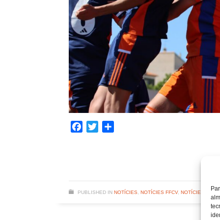
Facebook
Twitter
Share
Par
PUBLISHED IN
NOTÍCIES
,
NOTÍCIES FFCV
,
NOTÍCIES SELE
alm
tec
ide