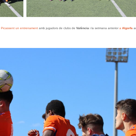
 a Picassent un entrenament
amb jugadors de clubs de
València
i la setmana anterior
a
Algorfa
a