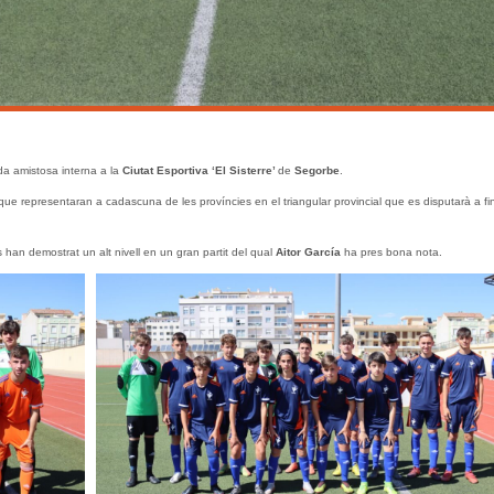
a amistosa interna a la
Ciutat Esportiva ‘El Sisterre’
de
Segorbe
.
ue representaran a cadascuna de les províncies en el triangular provincial que es disputarà a fi
s han demostrat un alt nivell en un gran partit del qual
Aitor García
ha pres bona nota.