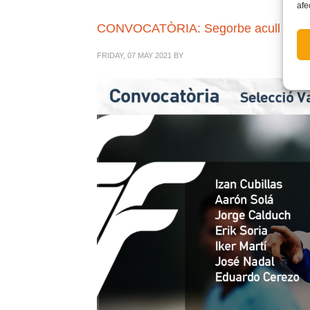
afe
CONVOCATÒRIA: Segorbe acull l’entre
FRIDAY, 07 MAY 2021
BY