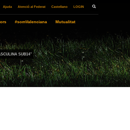
Ajuda
Atenció al Federat
Castellano
LOGIN
ors
#somValenciana
Mutualitat
SCULINA SUB14"