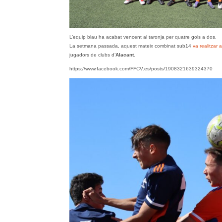
L’equip blau ha acabat vencent al taronja per quatre gols a dos.
La setmana passada, aquest mateix combinat sub14
va realitzar
jugadors de clubs d’
Alacant
.
https://www.facebook.com/FFCV.es/posts/1908321639324370