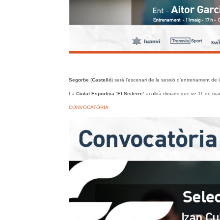
Segorbe
(
Castelló
) serà l’escenari de la sessió d’entrenament de 
La
Ciutat Esportiva ‘El Sisterre’
acollirà dimarts que ve 11 de mai
CONVOCATÒRIA