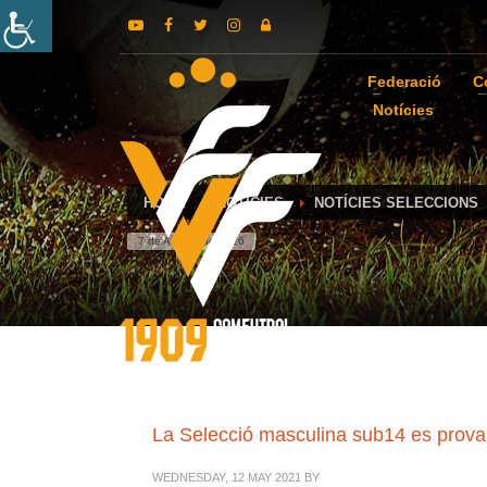
Federació
C
Notícies
HOME
NOTÍCIES
NOTÍCIES SELECCIONS
7 de August de 2026
La Selecció masculina sub14 es prova
WEDNESDAY, 12 MAY 2021
BY