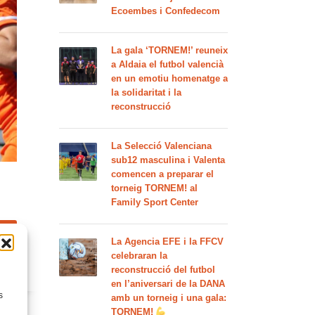
Ecoembes i Confedecom
La gala ‘TORNEM!’ reuneix
a Aldaia el futbol valencià
en un emotiu homenatge a
la solidaritat i la
reconstrucció
La Selecció Valenciana
sub12 masculina i Valenta
comencen a preparar el
torneig TORNEM! al
Family Sport Center
E
La Agencia EFE i la FFCV
celebraran la
reconstrucció del futbol
ENTS
en l’aniversari de la DANA
s
amb un torneig i una gala:
TORNEM!