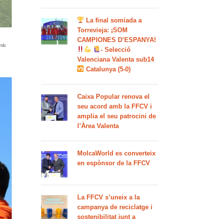
La final somiada a
Torrevieja: ¡SOM
CAMPIONES D’ESPANYA!
mb
- Selecció
Valenciana Valenta sub14
Catalunya (5-0)
Caixa Popular renova el
seu acord amb la FFCV i
amplia el seu patrocini de
l’Àrea Valenta
MolcaWorld es converteix
en espònsor de la FFCV
La FFCV s’uneix a la
campanya de reciclatge i
sostenibilitat junt a