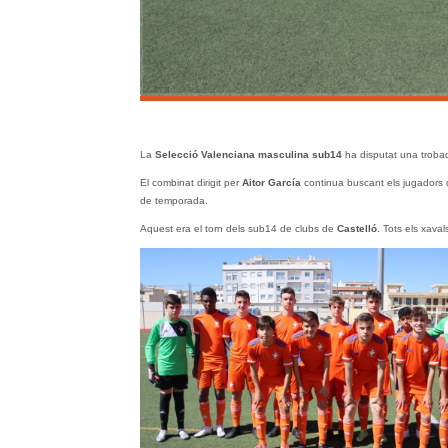
La
Selecció Valenciana masculina sub14
ha disputat una trobad
El combinat dirigit per
Aitor García
continua buscant els jugadors q
de temporada.
Aquest era el torn dels sub14 de clubs de
Castelló
. Tots els xaval