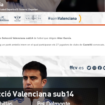
la
Selecció Valenciana sub14
de futbol que dirigeix
Aitor García
.
g un partit amistós intern en el qual participaran els 27 jugadors de clubs de
Castelló
convocats.