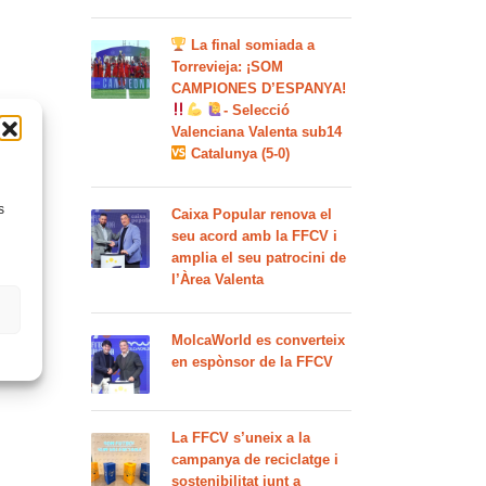
La final somiada a
Torrevieja: ¡SOM
CAMPIONES D’ESPANYA!
- Selecció
Valenciana Valenta sub14
Catalunya (5-0)
s
Caixa Popular renova el
seu acord amb la FFCV i
amplia el seu patrocini de
l’Àrea Valenta
MolcaWorld es converteix
en espònsor de la FFCV
La FFCV s’uneix a la
campanya de reciclatge i
sostenibilitat junt a