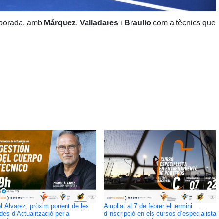
mporada, amb
Márquez
,
Valladares
i
Braulio
com a tècnics que
l Álvarez, pròxim ponent de les
Ampliat al 7 de febrer el termini
des d’Actualització per a
d’inscripció en els cursos d’especialista