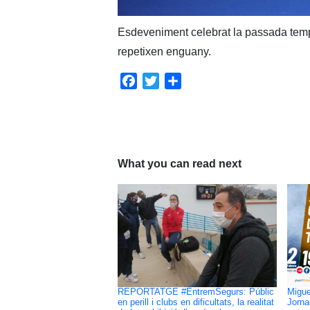
Esdeveniment celebrat la passada te
repetixen enguany.
Facebook
Twitter
Share
What you can read next
REPORTATGE #EntremSegurs: Públic
Migue
en perill i clubs en dificultats, la realitat
Jorna