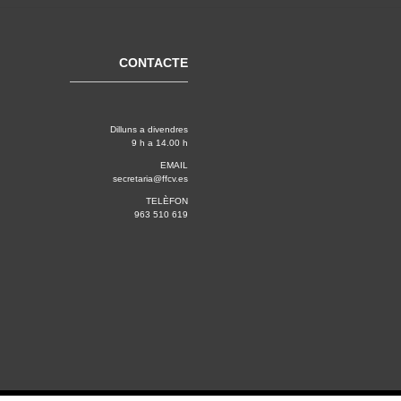
CONTACTE
Dilluns a divendres
9 h a 14.00 h
EMAIL
secretaria@ffcv.es
TELÈFON
963 510 619