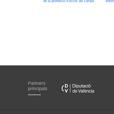
de la prohibició d’accés als camps
entre
Partners
principals