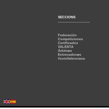
SECCIONS
Federación
Competiciones
Certificados
VALENTA
Árbitræs
Entrenadoræs
#somValenciana