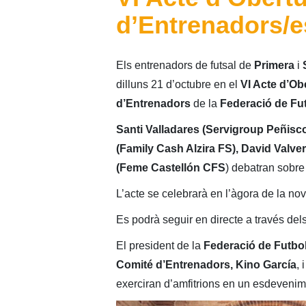
d’Entrenadors/es
Els entrenadors de futsal de
Primera
i
dilluns 21 d’octubre en el
VI Acte d’Ob
d’Entrenadors
de la
Federació de Fut
Santi Valladares (Servigroup Peñisco
(Family Cash Alzira FS), David Valve
(Feme Castellón CFS
) debatran sobre 
L’acte se celebrarà en l’àgora de la no
Es podrà seguir en directe a través dels
El president de la
Federació de Futbol
Comité d’Entrenadors, Kino García
, 
exerciran d’amfitrions en un esdevenime