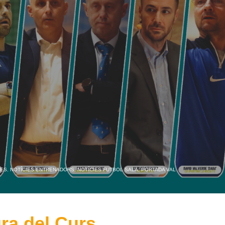
IES
,
NOTÍCIES ENTRENADORS
,
NOTÍCIES FUTBOL SALA
,
PORTADA VAL
ra del Curs