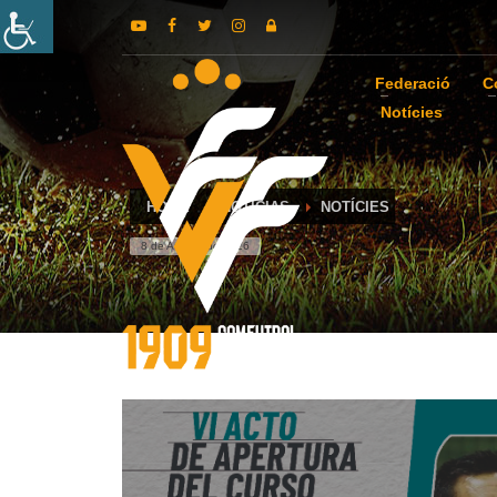
Federació
C
Notícies
HOME
NOTICIAS
NOTÍCIES
8 de August de 2026