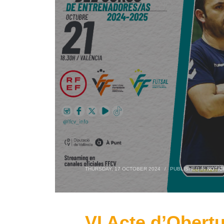
THURSDAY, 17 OCTOBER 2024
/
PUBLISHED IN
NOTÍC
VI Acte d’Obertu