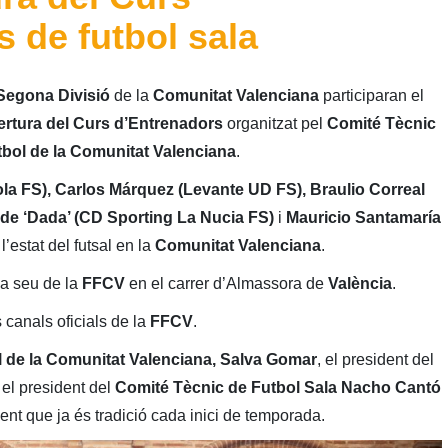
 de futbol sala
Segona Divisió
de la
Comunitat Valenciana
participaran el
ertura del Curs d’Entrenadors
organitzat pel
Comité Tècnic
bol de la Comunitat Valenciana
.
la FS), Carlos Márquez (Levante UD FS), Braulio Correal
rde ‘Dada’ (CD Sporting La Nucia FS)
i
Mauricio Santamaría
l’estat del futsal en la
Comunitat Valenciana
.
va seu de la
FFCV
en el carrer d’Almassora de
València
.
 canals oficials de la
FFCV
.
 de la Comunitat Valenciana, Salva Gomar
, el president del
i el president del
Comité Tècnic de Futbol Sala Nacho Cantó
nt que ja és tradició cada inici de temporada.