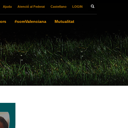
Ajuda
Atenció al Federat
Castellano
LOGIN
ors
#somValenciana
Mutualitat