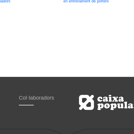
nadors
en entrenament de porters
Col·laboradors