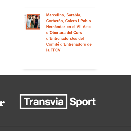
Marcelino, Sarabia,
Corberán, Calero i Pablo
Hernández en el VII Acte
d’Obertura del Curs
d’Entrenadors/es del
Comité d’Entrenadors de
la FFCV