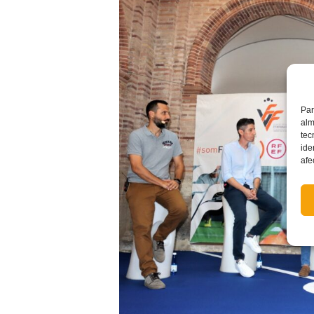
Par
alm
tec
ide
afe