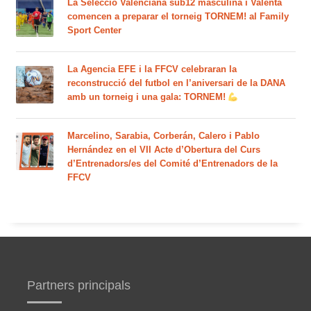
La Selecció Valenciana sub12 masculina i Valenta
comencen a preparar el torneig TORNEM! al Family
Sport Center
La Agencia EFE i la FFCV celebraran la
reconstrucció del futbol en l’aniversari de la DANA
amb un torneig i una gala: TORNEM!
Marcelino, Sarabia, Corberán, Calero i Pablo
Hernández en el VII Acte d’Obertura del Curs
d’Entrenadors/es del Comité d’Entrenadors de la
FFCV
Partners principals