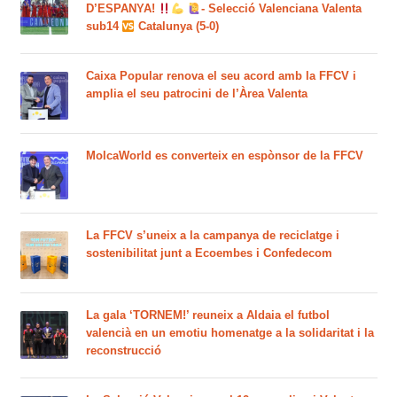
D’ESPANYA!
- Selecció Valenciana Valenta
sub14
Catalunya (5-0)
Caixa Popular renova el seu acord amb la FFCV i
amplia el seu patrocini de l’Àrea Valenta
MolcaWorld es converteix en espònsor de la FFCV
La FFCV s’uneix a la campanya de reciclatge i
sostenibilitat junt a Ecoembes i Confedecom
La gala ‘TORNEM!’ reuneix a Aldaia el futbol
valencià en un emotiu homenatge a la solidaritat i la
reconstrucció