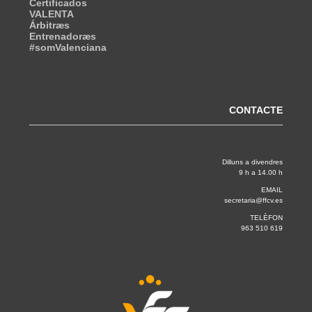
Certificados
VALENTA
Árbitræs
Entrenadoræs
#somValenciana
CONTACTE
Dilluns a divendres
9 h a 14.00 h
EMAIL
secretaria@ffcv.es
TELÈFON
963 510 619