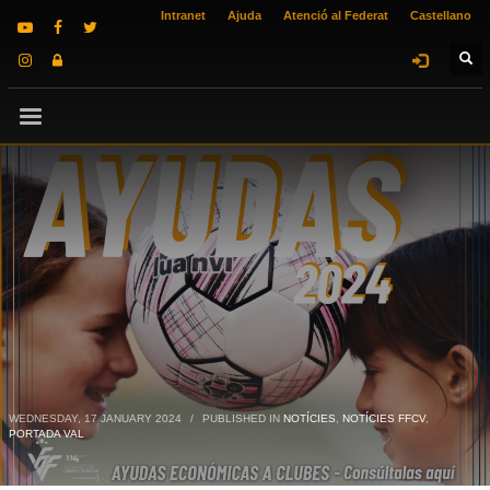
Intranet
Ajuda
Atenció al Federat
Castellano
WEDNESDAY, 17 JANUARY 2024
/
PUBLISHED IN
NOTÍCIES
,
NOTÍCIES FFCV
,
PORTADA VAL