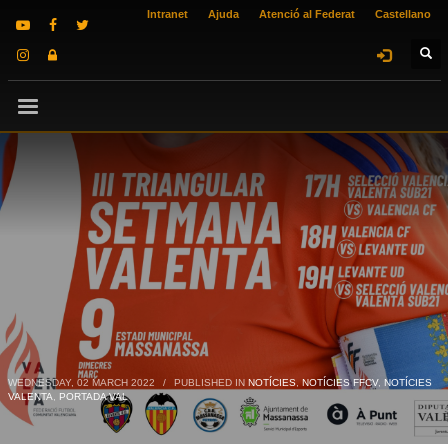
Intranet
Ajuda
Atenció al Federat
Castellano
WEDNESDAY, 02 MARCH 2022
/
PUBLISHED IN
NOTÍCIES
,
NOTÍCIES FFCV
,
NOTÍCIES
VALENTA
,
PORTADA VAL