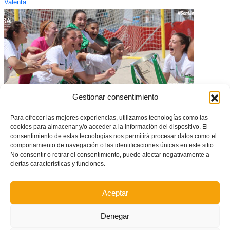
Valenta
Gestionar consentimiento
Para ofrecer las mejores experiencias, utilizamos tecnologías como las
cookies para almacenar y/o acceder a la información del dispositivo. El
#SantJoan2021 – Andalusia guanya l’I CNSA Valenta sub19 de futbol
consentimiento de estas tecnologías nos permitirá procesar datos como el
platja (Classificació final i resultats); La Selecció, tercera
comportamiento de navegación o las identificaciones únicas en este sitio.
No consentir o retirar el consentimiento, puede afectar negativamente a
ciertas características y funciones.
Aceptar
Denegar