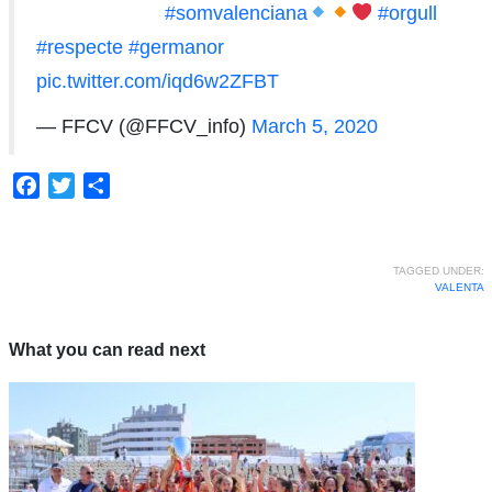
⠀⠀⠀⠀⠀⠀⠀⠀⠀
#somvalenciana
#orgull
#respecte
#germanor
pic.twitter.com/iqd6w2ZFBT
— FFCV (@FFCV_info)
March 5, 2020
Facebook
Twitter
Share
TAGGED UNDER:
VALENTA
What you can read next