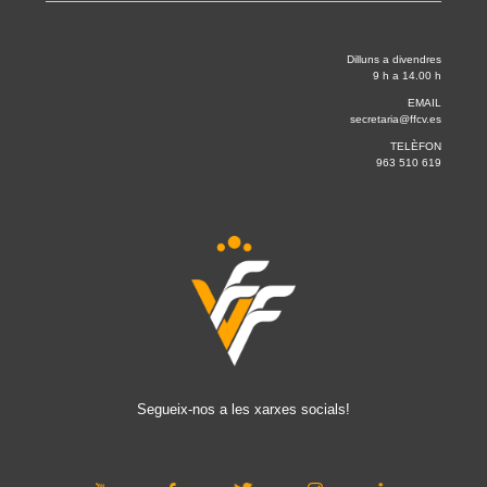
Dilluns a divendres
9 h a 14.00 h
EMAIL
secretaria@ffcv.es
TELÈFON
963 510 619
Segueix-nos a les xarxes socials!