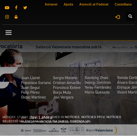
Intranet
Ajuda
Atenció al Federat
Castellano
MONDAY, 17 MAY 2021
/
PUBLISHED IN
NOTÍCIES
,
NOTÍCIES FFCV
,
NOTÍCIES
SELECCIÓ VALENCIANA MASCULINA SUB16
,
PORTADA VAL