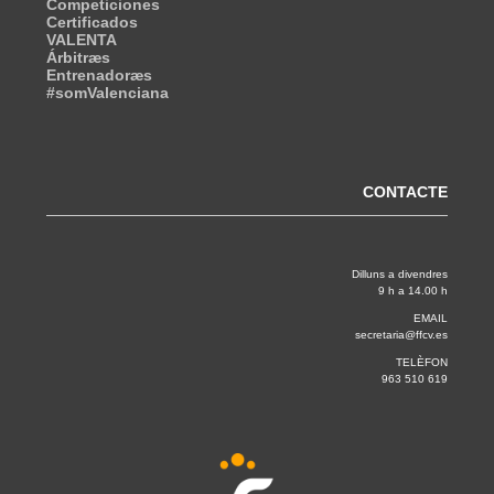
Competiciones
Certificados
VALENTA
Árbitræs
Entrenadoræs
#somValenciana
CONTACTE
Dilluns a divendres
9 h a 14.00 h
EMAIL
secretaria@ffcv.es
TELÈFON
963 510 619