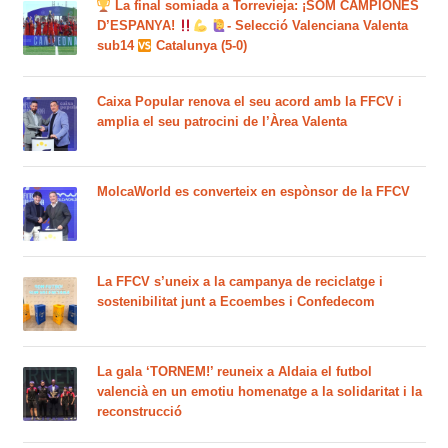
La final somiada a Torrevieja: ¡SOM CAMPIONES
D’ESPANYA!
- Selecció Valenciana Valenta
sub14
Catalunya (5-0)
Caixa Popular renova el seu acord amb la FFCV i
amplia el seu patrocini de l’Àrea Valenta
MolcaWorld es converteix en espònsor de la FFCV
La FFCV s’uneix a la campanya de reciclatge i
sostenibilitat junt a Ecoembes i Confedecom
La gala ‘TORNEM!’ reuneix a Aldaia el futbol
valencià en un emotiu homenatge a la solidaritat i la
reconstrucció