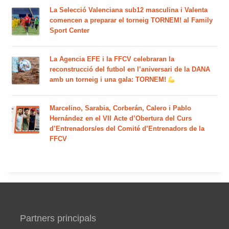
La Selecció Valenciana sub12 masculina i Valenta
comencen a preparar el torneig TORNEM! al Family
Sport Center
La Agencia EFE i la FFCV celebraran la
reconstrucció del futbol en l’aniversari de la DANA
amb un torneig i una gala: TORNEM!
Marcelino, Sarabia, Corberán, Calero i Pablo
Hernández en el VII Acte d’Obertura del Curs
d’Entrenadors/es del Comité d’Entrenadors de la
FFCV
Partners principals