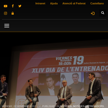
Intranet
Ajuda
Atenció al Federat
Castellano
MONDAY, 22 NOVEMBER 2021
/
PUBLISHED IN
NOTÍCIES
,
NOTÍCIES ENTRENADORS
,