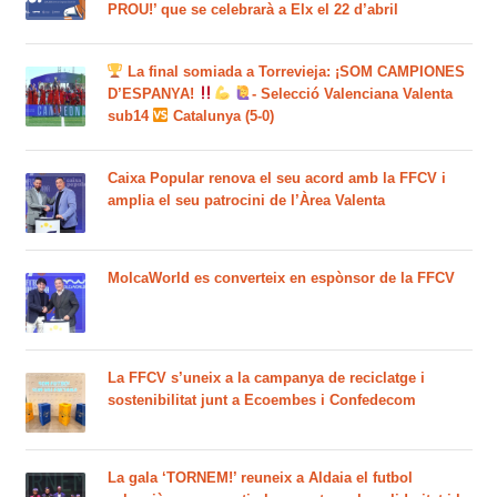
PROU!’ que se celebrarà a Elx el 22 d’abril
La final somiada a Torrevieja: ¡SOM CAMPIONES
D’ESPANYA!
- Selecció Valenciana Valenta
sub14
Catalunya (5-0)
Caixa Popular renova el seu acord amb la FFCV i
amplia el seu patrocini de l’Àrea Valenta
MolcaWorld es converteix en espònsor de la FFCV
La FFCV s’uneix a la campanya de reciclatge i
sostenibilitat junt a Ecoembes i Confedecom
La gala ‘TORNEM!’ reuneix a Aldaia el futbol