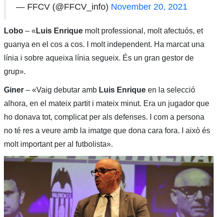
— FFCV (@FFCV_info)
November 20, 2021
Lobo
– «
Luis Enrique
molt professional, molt afectuós, et
guanya en el cos a cos. I molt independent. Ha marcat una
línia i sobre aqueixa línia segueix. És un gran gestor de
grup».
Giner
– «Vaig debutar amb
Luis Enrique
en la selecció
alhora, en el mateix partit i mateix minut. Era un jugador que
ho donava tot, complicat per als defenses. I com a persona
no té res a veure amb la imatge que dona cara fora. I això és
molt important per al futbolista».