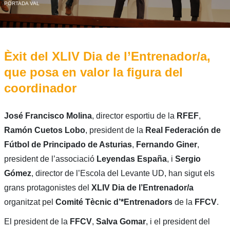
PORTADA VAL
Èxit del XLIV Dia de l’Entrenador/a,
que posa en valor la figura del
coordinador
José Francisco Molina
, director esportiu de la
RFEF
,
Ramón Cuetos Lobo
, president de la
Real Federación de
Fútbol de Principado de Asturias
,
Fernando Giner
,
president de l’associació
Leyendas España
, i
Sergio
Gómez
, director de l’Escola del Levante UD, han sigut els
grans protagonistes del
XLIV Dia de l’Entrenador/a
organitzat pel
Comité Tècnic d’*Entrenadors
de la
FFCV
.
El president de la
FFCV
,
Salva Gomar
, i el president del