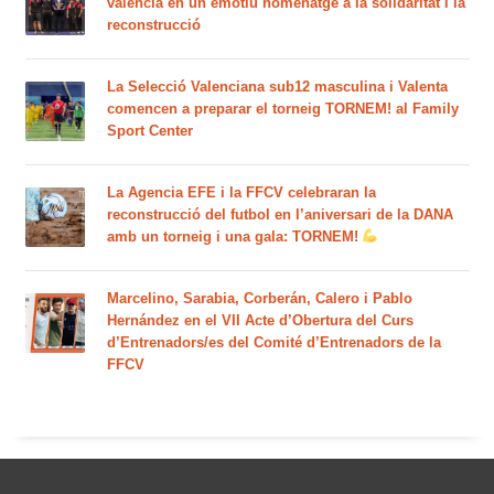
valencià en un emotiu homenatge a la solidaritat i la
reconstrucció
La Selecció Valenciana sub12 masculina i Valenta
comencen a preparar el torneig TORNEM! al Family
Sport Center
La Agencia EFE i la FFCV celebraran la
reconstrucció del futbol en l’aniversari de la DANA
amb un torneig i una gala: TORNEM!
Marcelino, Sarabia, Corberán, Calero i Pablo
Hernández en el VII Acte d’Obertura del Curs
d’Entrenadors/es del Comité d’Entrenadors de la
FFCV