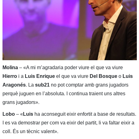
Molina
– «A mi m’agradaria poder viure el que va viure
Hierro
i a
Luis Enrique
el que va viure
Del Bosque
o
Luis
Aragonés
. La
sub21
no pot comptar amb grans jugadors
perquè juguen en l’absoluta. I continua traient uns altres
grans jugadors».
Lobo
– «
Luis
ha aconseguit eixir enfortit a base de resultats.
I es va demostrar per com va eixir del partit, li va faltar eixir a
coll. És un tècnic valent».