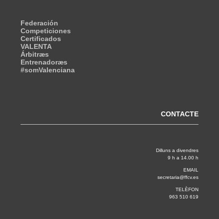
Federación
Competiciones
Certificados
VALENTA
Árbitræs
Entrenadoræs
#somValenciana
CONTACTE
Dilluns a divendres
9 h a 14.00 h
EMAIL
secretaria@ffcv.es
TELÈFON
963 510 619