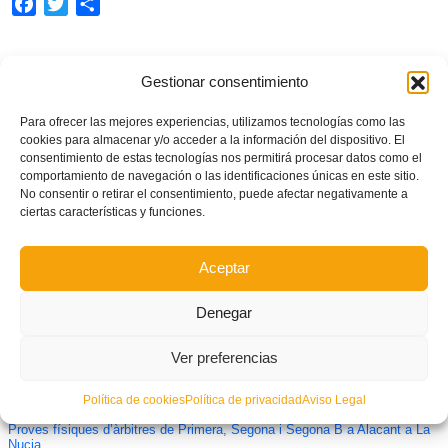
Facebook
Twitter
Share
Gestionar consentimiento
TAGGED UNDER:
ENTRENADORS
Para ofrecer las mejores experiencias, utilizamos tecnologías como las
cookies para almacenar y/o acceder a la información del dispositivo. El
What you can read next
consentimiento de estas tecnologías nos permitirá procesar datos como el
comportamiento de navegación o las identificaciones únicas en este sitio.
No consentir o retirar el consentimiento, puede afectar negativamente a
ciertas características y funciones.
Aceptar
Denegar
Ver preferencias
Política de cookies
Política de privacidad
Aviso Legal
Proves físiques d’àrbitres de Primera, Segona i Segona B a Alacant a La
Nucia