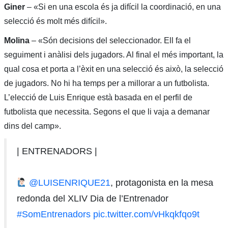
Giner
– «Si en una escola és ja difícil la coordinació, en una
selecció és molt més difícil».
Molina
– «Són decisions del seleccionador. Ell fa el
seguiment i anàlisi dels jugadors. Al final el més important, la
qual cosa et porta a l’èxit en una selecció és això, la selecció
de jugadors. No hi ha temps per a millorar a un futbolista.
L’elecció de Luis Enrique està basada en el perfil de
futbolista que necessita. Segons el que li vaja a demanar
dins del camp».
| ENTRENADORS |
@LUISENRIQUE21
, protagonista en la mesa
redonda del XLIV Dia de l’Entrenador
#SomEntrenadors
pic.twitter.com/vHkqkfqo9t