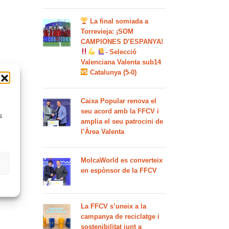
La final somiada a
Torrevieja: ¡SOM
CAMPIONES D’ESPANYA!
- Selecció
Valenciana Valenta sub14
Catalunya (5-0)
Caixa Popular renova el
seu acord amb la FFCV i
s
amplia el seu patrocini de
l’Àrea Valenta
MolcaWorld es converteix
en espònsor de la FFCV
La FFCV s’uneix a la
campanya de reciclatge i
sostenibilitat junt a