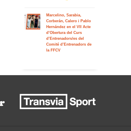
Marcelino, Sarabia,
Corberán, Calero i Pablo
Hernández en el VII Acte
d’Obertura del Curs
d’Entrenadors/es del
Comité d’Entrenadors de
la FFCV