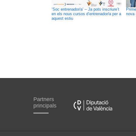
‘Soc entrenador/a’ – Ja pots inscriure’t
Prime
en els nous cursos d’entrenador/a per a
nova 
aquest estiu
Partners
principals