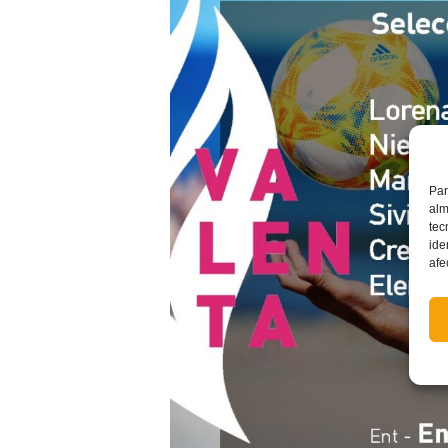
Par
alm
tec
ide
afe