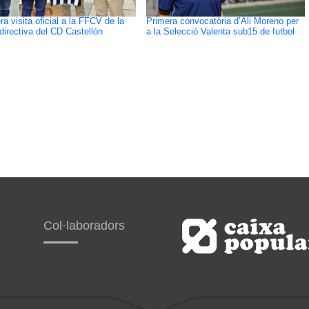
ra visita oficial a la FFCV de la
Primera convocatòria d’Ali Moreno per
directiva del CD Castellón
a la Selecció Valenta sub15 de futbol
Col·laboradors