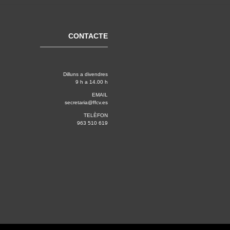
CONTACTE
Dilluns a divendres
9 h a 14.00 h
EMAIL
secretaria@ffcv.es
TELÈFON
963 510 619