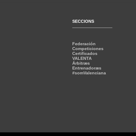
SECCIONS
Federación
Competiciones
Certificados
VALENTA
Árbitræs
Entrenadoræs
#somValenciana