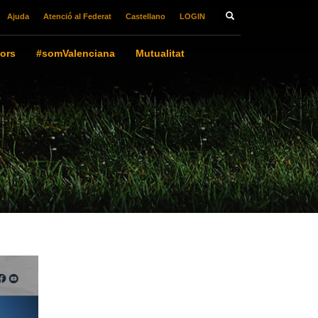
Ajuda
Atenció al Federat
Castellano
LOGIN
ors
#somValenciana
Mutualitat