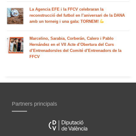
La Agencia EFE i la FFCV celebraran la
reconstrucció del futbol en l’aniversari de la DANA
amb un torneig i una gala: TORNEM!
Marcelino, Sarabia, Corberán, Calero i Pablo
Hernández en el VII Acte d’Obertura del Curs
d’Entrenadors/es del Comité d’Entrenadors de la
FFCV
Partners principals