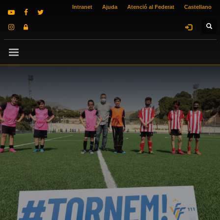
Intranet
Ajuda
Atenció al Federat
Castellano