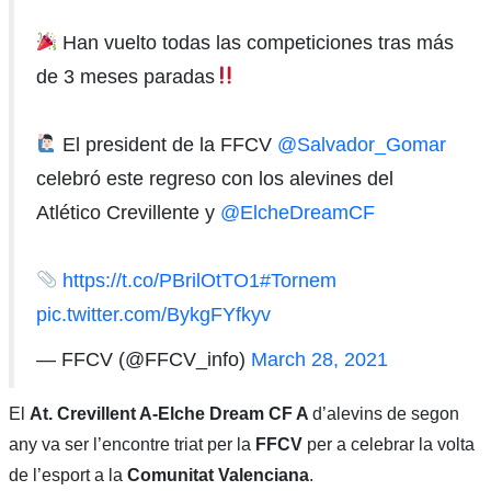
Han vuelto todas las competiciones tras más
de 3 meses paradas
El president de la FFCV
@Salvador_Gomar
celebró este regreso con los alevines del
Atlético Crevillente y
@ElcheDreamCF
https://t.co/PBrilOtTO1
#Tornem
pic.twitter.com/BykgFYfkyv
— FFCV (@FFCV_info)
March 28, 2021
El
At. Crevillent A-Elche Dream CF A
d’alevins de segon
any va ser l’encontre triat per la
FFCV
per a celebrar la volta
de l’esport a la
Comunitat Valenciana
.