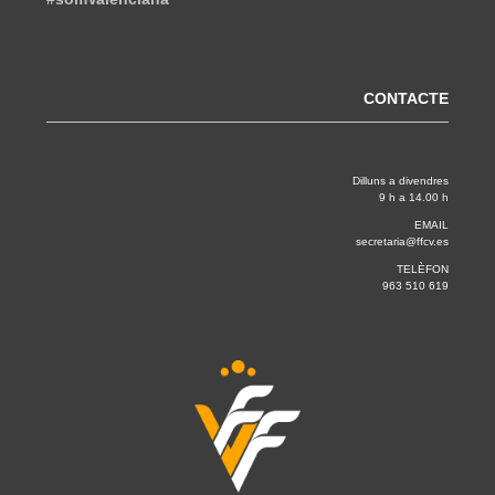
CONTACTE
Dilluns a divendres
9 h a 14.00 h
EMAIL
secretaria@ffcv.es
TELÈFON
963 510 619