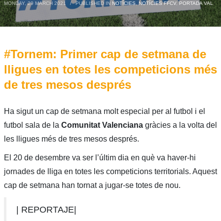
MONDAY, 29 MARCH 2021
/
PUBLISHED IN
NOTÍCIES
,
NOTÍCIES FFCV
,
PORTADA VAL
#Tornem: Primer cap de setmana de
lligues en totes les competicions més
de tres mesos després
Ha sigut un cap de setmana molt especial per al futbol i el
futbol sala de la
Comunitat Valenciana
gràcies a la volta del
les lligues més de tres mesos després.
El 20 de desembre va ser l’últim dia en què va haver-hi
jornades de lliga en totes les competicions territorials. Aquest
cap de setmana han tornat a jugar-se totes de nou.
| REPORTAJE|