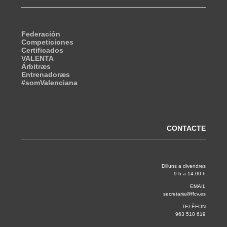
Federación
Competiciones
Certificados
VALENTA
Árbitræs
Entrenadoræs
#somValenciana
CONTACTE
Dilluns a divendres
9 h a 14.00 h
EMAIL
secretaria@ffcv.es
TELÈFON
963 510 619