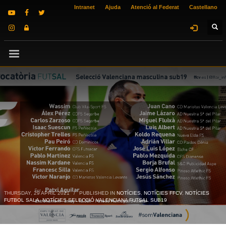
Intranet
Ajuda
Atenció al Federat
Castellano
THURSDAY, 29 APRIL 2021
/
PUBLISHED IN
NOTÍCIES
,
NOTÍCIES FFCV
,
NOTÍCIES
FUTBOL SALA
,
NOTÍCIES SELECCIÓ VALENCIANA FUTSAL SUB19