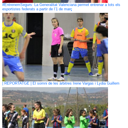
#EntrenemSegurs: La Generalitat Valenciana permet entrenar a tots els
esportistes federats a partir de l’1 de març
| REPORTATGE | El somni de les àrbitres Irene Vargas i Lydia Guillem