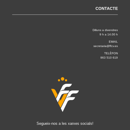
CONTACTE
Dilluns a divendres
9 h a 14.00 h
EMAIL
secretaria@ffcv.es
TELÈFON
963 510 619
Segueix-nos a les xarxes socials!