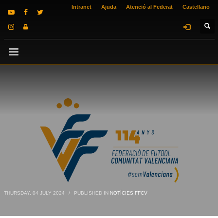
Intranet
Ajuda
Atenció al Federat
Castellano
THURSDAY, 04 JULY 2024
/
PUBLISHED IN
NOTÍCIES FFCV