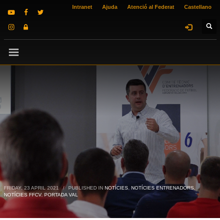
Intranet
Ajuda
Atenció al Federat
Castellano
FRIDAY, 23 APRIL 2021
/
PUBLISHED IN
NOTÍCIES
,
NOTÍCIES ENTRENADORS
,
NOTÍCIES FFCV
,
PORTADA VAL