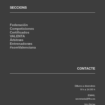
SECCIONS
Federación
Competiciones
Certificados
VALENTA
Árbitræs
Entrenadoræs
#somValenciana
CONTACTE
Dilluns a divendres
9 h a 14.00 h
EMAIL
secretaria@ffcv.es
TELÈFON