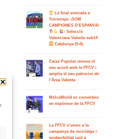
La final somiada a
Torrevieja: ¡SOM
CAMPIONES D’ESPANYA!
- Selecció
Valenciana Valenta sub14
Catalunya (5-0)
Caixa Popular renova el
seu acord amb la FFCV i
amplia el seu patrocini de
l’Àrea Valenta
MolcaWorld es converteix
en espònsor de la FFCV
s
La FFCV s’uneix a la
campanya de reciclatge i
sostenibilitat junt a