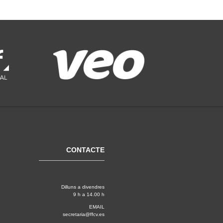
CONTACTE
Dilluns a divendres
9 h a 14.00 h
EMAIL
secretaria@ffcv.es