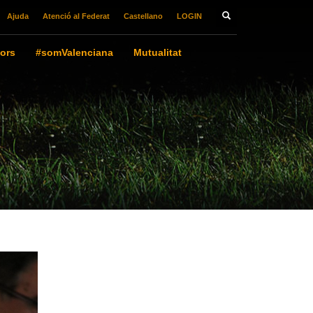
Ajuda
Atenció al Federat
Castellano
LOGIN
ors
#somValenciana
Mutualitat