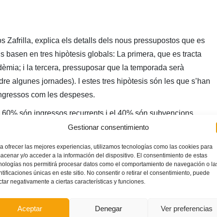
 Zafrilla, explica els detalls dels nous pressupostos que es
 basen en tres hipòtesis globals: La primera, que es tracta
dèmia; i la tercera, pressuposar que la temporada serà
e algunes jornades). I estes tres hipòtesis són les que s’han
 ingressos com les despeses.
60% són ingressos recurrents i el 40% són subvencions,
orta realitzada en aquest any 2020, sense que tinguem una
Gestionar consentimiento
e aqueixos diners durant l’any 2021, per això es té com a
a ofrecer las mejores experiencias, utilizamos tecnologías como las cookies para
acenar y/o acceder a la información del dispositivo. El consentimiento de estas
nologías nos permitirá procesar datos como el comportamiento de navegación o la
 significatius són els ingressos federatius, a pesar que ha
ntificaciones únicas en este sitio. No consentir o retirar el consentimiento, puede
ctar negativamente a ciertas características y funciones.
ocents, al no haver pogut celebrar diversos cursos, però per a
 cursos telemàtics amb el que, d’alguna manera,
Aceptar
Denegar
Ver preferencias