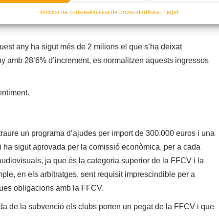
Política de cookies
Política de privacidad
Aviso Legal
efectuar unes modificacions perquè el que es presenta és el
quest any ha sigut més de 2 milions el que s’ha deixat
ny amb 28’6% d’increment, es normalitzen aquests ingressos
entiment.
traure un programa d’ajudes per import de 300.000 euros i una
i ha sigut aprovada per la comissió econòmica, per a cada
audiovisuals, ja que és la categoria superior de la FFCV i la
e, en els arbitratges, sent requisit imprescindible per a
 seues obligacions amb la FFCV.
a de la subvenció els clubs porten un pegat de la FFCV i que