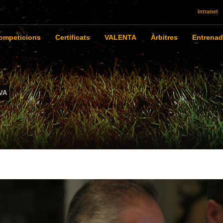
Intranet
ompeticions
Certificats
VALENTA
Àrbitres
Entrenad
VA