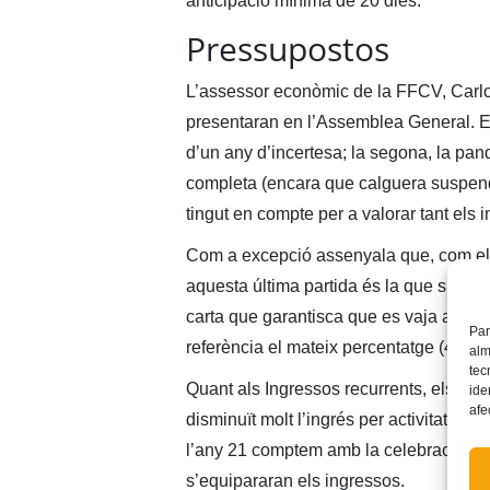
anticipació mínima de 20 dies.
Pressupostos
L’assessor econòmic de la FFCV, Carlos
presentaran en l’Assemblea General. Es
d’un any d’incertesa; la segona, la pan
completa (encara que calguera suspendr
tingut en compte per a valorar tant els
Com a excepció assenyala que, com el 
aquesta última partida és la que s’emp
carta que garantisca que es vaja a rebr
Par
referència el mateix percentatge (40%).
alm
tec
Quant als Ingressos recurrents, els més
ide
afe
disminuït molt l’ingrés per activitats d
l’any 21 comptem amb la celebració de
s’equipararan els ingressos.